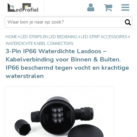
3-Pin IP66 Waterdichte Lasdoos –
€6,49
Kabelverbinding voor Binnen &
Incl. btw
Buiten. IP66 beschermd tegen vocht
en krachtige waterstralen
HOME
LED STRIPS EN LED BEDIENING
LED STRIP ACCESSOIRES
WATERDICHTE KABEL CONNECTORS
3-Pin IP66 Waterdichte Lasdoos –
Kabelverbinding voor Binnen & Buiten.
IP66 beschermd tegen vocht en krachtige
waterstralen