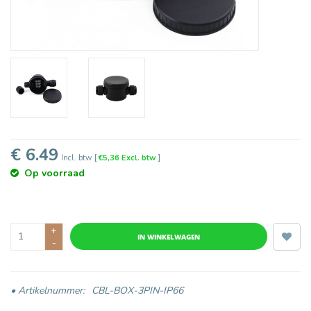
€ 6.49
Incl. btw
[
€5,36 Excl. btw
]
Op voorraad
+
IN WINKELWAGEN
-
• Artikelnummer:
CBL-BOX-3PIN-IP66