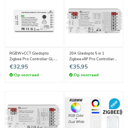
RGBW+CCT Gledopto
20A Gledopto 5 in 1
Zigbee Pro Controller GL-
Zigbee+RF Pro Controller
C-008P MIX| 12-54 Volt
GL-C-201P | 12-24 Volt
€32,95
€35,95
Op voorraad
Op voorraad