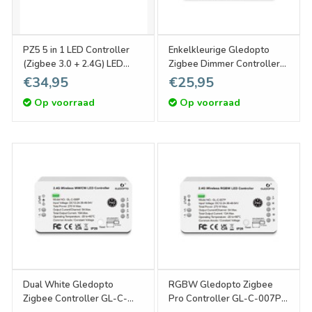
PZ5 5 in 1 LED Controller
Enkelkleurige Gledopto
(Zigbee 3.0 + 2.4G) LED
Zigbee Dimmer Controller
Strip Controller 12-48V,
GL-C-009P | 12-54 Volt
€34,95
€25,95
20A (los)
270W
Op voorraad
Op voorraad
Dual White Gledopto
RGBW Gledopto Zigbee
Zigbee Controller GL-C-
Pro Controller GL-C-007P |