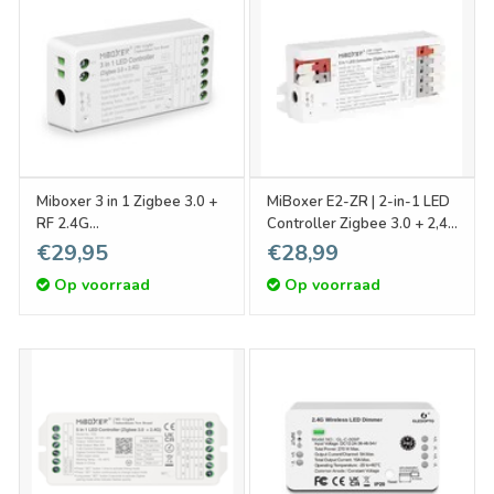
Miboxer 3 in 1 Zigbee 3.0 +
MiBoxer E2-ZR | 2-in-1 LED
RF 2.4G
Controller Zigbee 3.0 + 2,4
RGB/RGBW/RGB+CCT
GHz
€29,95
€28,99
Dimmer Controller
Op voorraad
Op voorraad