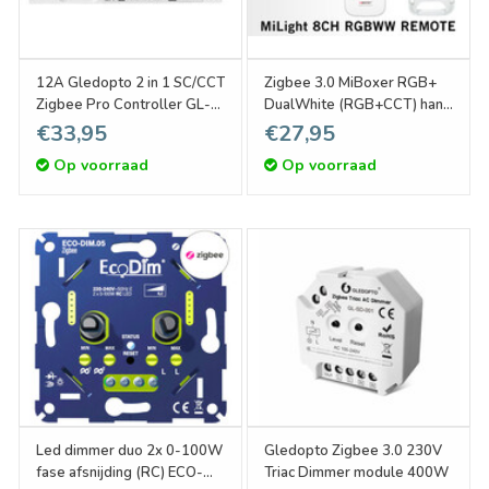
12A Gledopto 2 in 1 SC/CCT
Zigbee 3.0 MiBoxer RGB+
Zigbee Pro Controller GL-
DualWhite (RGB+CCT) hand
C-203P | 12-24 Volt
afstandsbediening, 7-zones,
€33,95
€27,95
2xAAA
Op voorraad
Op voorraad
Led dimmer duo 2x 0-100W
Gledopto Zigbee 3.0 230V
fase afsnijding (RC) ECO-
Triac Dimmer module 400W