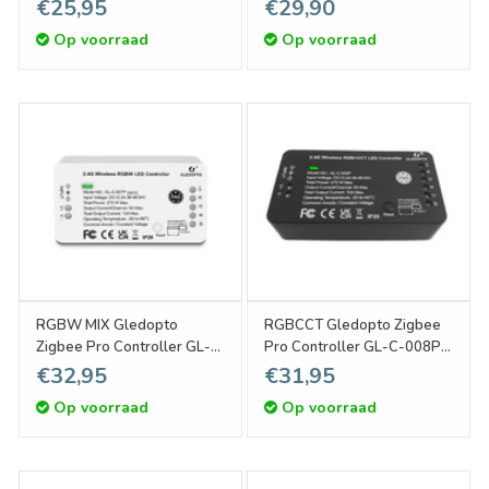
006P | 12-54V 270W
12-54 Volt
€25,95
€29,90
Op voorraad
Op voorraad
RGBW MIX Gledopto
RGBCCT Gledopto Zigbee
Zigbee Pro Controller GL-
Pro Controller GL-C-008P |
C-007P | 12-54 Volt
12-54 Volt
€32,95
€31,95
Op voorraad
Op voorraad