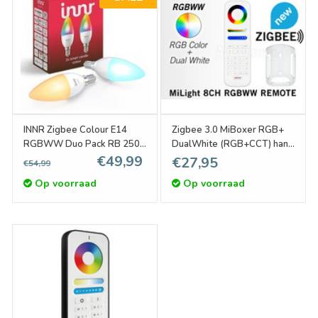
INNR Zigbee Colour E14
Zigbee 3.0 MiBoxer RGB+
RGBWW Duo Pack RB 250
DualWhite (RGB+CCT) hand
C-2
€49,99
afstandsbediening, 7-zones,
€27,95
€54,99
2xAAA
Op voorraad
Op voorraad