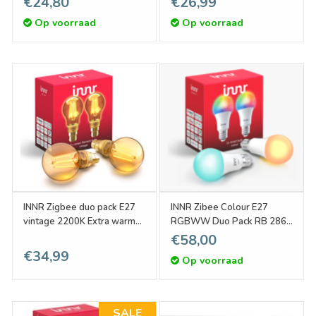
€24,80
€26,99
Op voorraad
Op voorraad
INNR Zigbee duo pack E27
INNR Zibee Colour E27
vintage 2200K Extra warm
RGBWW Duo Pack RB 286
RF 263-2
C-2
€58,00
€34,99
Op voorraad
SALE