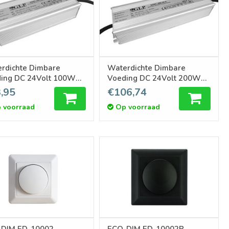
rdichte Dimbare
Waterdichte Dimbare
ing DC 24Volt 100W
Voeding DC 24Volt 200W
A
8.3A
,95
€106,74
 voorraad
Op voorraad
DIM ED-10002
ECO-DIM ED-10002B