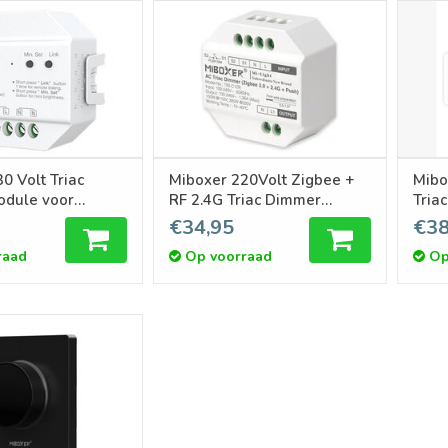
0 Volt Triac
Miboxer 220Volt Zigbee +
Mibo
dule voor
RF 2.4G Triac Dimmer
Tria
ediening en
Module
draa
€34,95
€38
raad
Op voorraad
Op