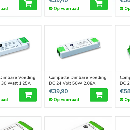
€39,40
€58
raad
Op voorraad
Op
Dimbare Voeding
Compacte Dimbare Voeding
Comp
 30 Watt 1.25A
DC 24 Volt 50W 2.08A
DC 2
€39,90
€58
raad
Op voorraad
Op