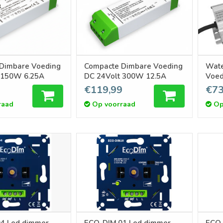
Dimbare Voeding
Compacte Dimbare Voeding
Wate
 150W 6.25A
DC 24Volt 300W 12.5A
Voed
4.17
€119,99
€73
raad
Op voorraad
Op
4 Led dimmer
ECO-DIM.01 Led dimmer
ECO-