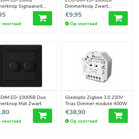
erknop Signaalwit
Dimmerknop Zwart
rplate
Coverplate
95
€9,95
 voorraad
Op voorraad
DIM ED-10005B Duo
Gledopto Zigbee 3.0 230V
Dimmerknop Mat Zwart
Triac Dimmer module 400W
,80
€38,90
 voorraad
Op voorraad