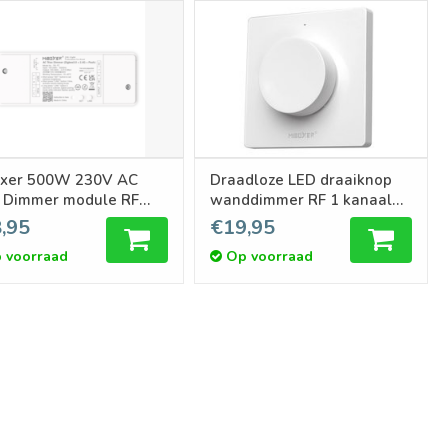
xer 500W 230V AC
Draadloze LED draaiknop
c Dimmer module RF
wanddimmer RF 1 kanaal
dloos + Zigbee 3.0 +
voor Miboxer (triac) dimmer
,95
€19,95
Push dimmen |
module en LED controllers
 voorraad
Op voorraad