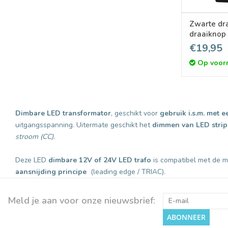
Zwarte dr
draaiknop
1 kanaal 
€19,95
(triac) di
Op voor
LED contro
Dimbare LED transformator
, geschikt voor
gebruik i.s.m. met
uitgangsspanning. Uitermate geschikt het
dimmen van LED strip
stroom (CC).
Deze LED
dimbare 12V of 24V LED trafo
is compatibel met de 
aansnijding principe
(leading edge / TRIAC).
Meld je aan voor onze nieuwsbrief:
ABONNEER