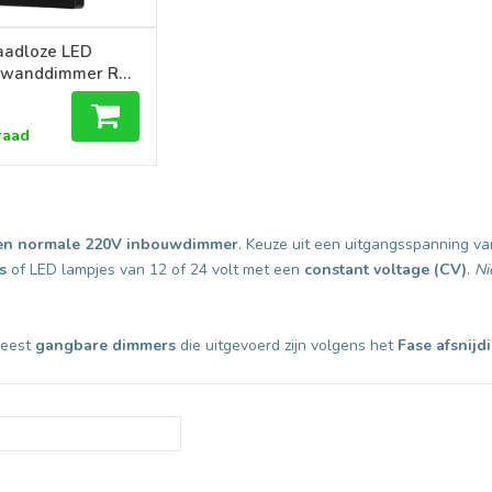
aadloze LED
 wanddimmer RF
voor Miboxer
mmer module en
raad
llers
 een normale 220V inbouwdimmer
. Keuze uit een uitgangsspanning va
s
of LED lampjes van 12 of 24 volt met een
constant voltage (CV)
.
Ni
meest
gangbare dimmers
die uitgevoerd zijn volgens het
Fase afsnijd