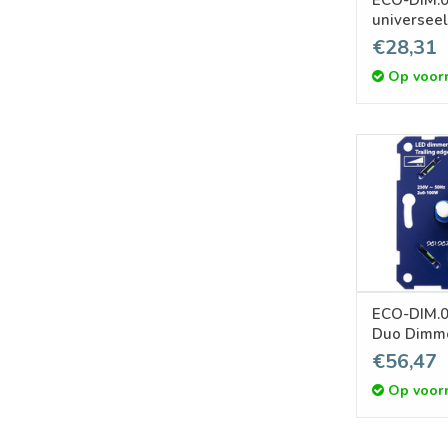
universee
€28,31
Op voor
ECO-DIM.05 
Duo Dimme
afsnijdin
€56,47
Op voor