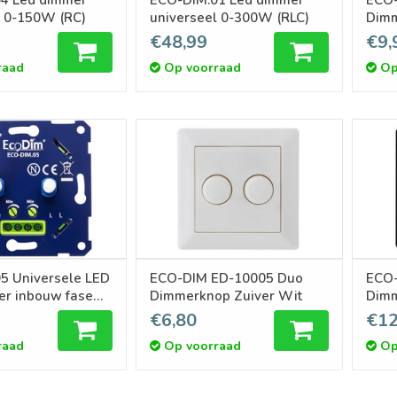
l 0-150W (RC)
universeel 0-300W (RLC)
Dimm
Cove
€48,99
€9,
raad
Op voorraad
Op
Universele LED
ECO-DIM ED-10005 Duo
ECO-
r inbouw fase
Dimmerknop Zuiver Wit
g 2x 0-100W
€6,80
€12
raad
Op voorraad
Op