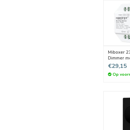
Miboxer 23
Dimmer mo
afstandsb
€29,15
drukknop
Op voor