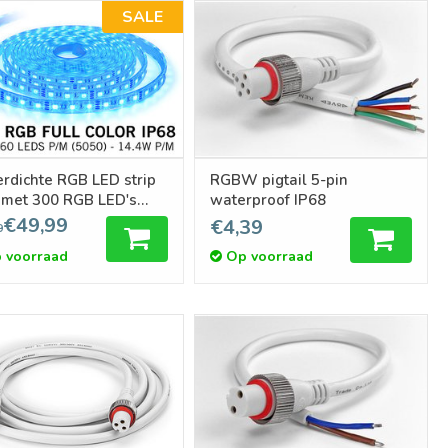
SALE
rdichte RGB LED strip
RGBW pigtail 5-pin
 met 300 RGB LED's
waterproof IP68
 72W, 5M
€49,99
€4,39
9
 voorraad
Op voorraad