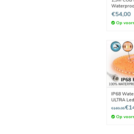
Waterproo
pm 24V | 840 pixels pm -
€54,00
Losse Stri
Op voor
IP68 Wate
ULTRA Led
Led's, 24 V
€1
€169,95
Op voor