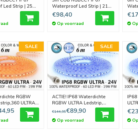
f Led Strip | 25W
Waterproof Led Strip | 21W
Wate
pm 24V | 840 pixels pm -
pm 24V | 840 pixels pm -
€98,40
€17
p
Losse Strip
Loss
raad
Op voorraad
Op
SALE
SALE
rdichte RGBW
ACTIE! IP68 Waterdichte
IP68
strip,360 ULTRA
RGBW ULTRA Ledstrip,
ULTR
olt, 6 m
RGB+Koel wit, 60 led's p/m,
wit, 
44,95
€89,90
€23
€144,95
24 Volt, 6 meter
mete
raad
Op voorraad
Op