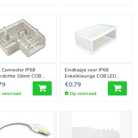
 Connector IP68
Eindkapje voor IP68
rdichte 10mm COB
Enkelkleurige COB LED
Ledstrip | Soldeervrij
strips
79
€0,79
 voorraad
Op voorraad