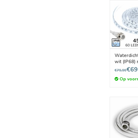
Waterdicht
wit (IP68)
5 meter
€69
€79,99
Op voor