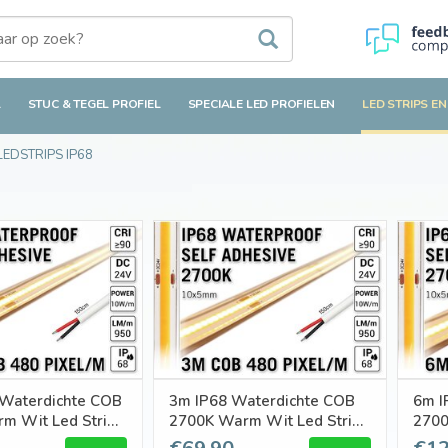
L
STUC & TEGEL PROFIEL
SPECIALE LED PROFIELEN
LED STRIPS EN
EDSTRIPS IP68
 Waterdichte COB
3m IP68 Waterdichte COB
6m I
m Wit Led Strip |
2700K Warm Wit Led Strip |
2700
24V | 480 pixels
10W pm | 24V | 480 pixels
10W 