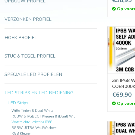
€38,95
OPBOUW PROFIEL
pm - Zelf
Op voor
VERZONKEN PROFIEL
HOEK PROFIEL
STUC & TEGEL PROFIEL
SPECIALE LED PROFIELEN
3m IP68 W
COB4000K 
Led Strip | 9W 
LED STRIPS EN LED BEDIENING
€69,90
pixels pm 
LED Strips
Op voor
Witte Tinten & Dual White
RGBW & RGBCCT Kleuren & (Dual) Wit
Waterdichte Ledstrips IP68
RGBW ULTRA WallWashers
RGB Kleuren