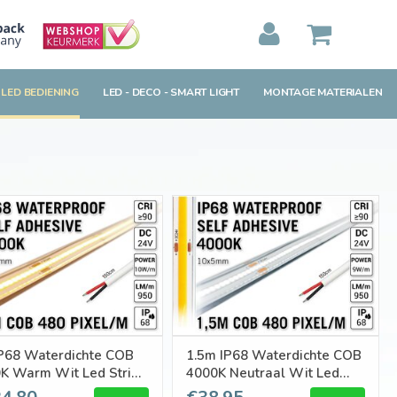
MIJN WINKELWAGEN
0
Artikelen)
 LED BEDIENING
LED - DECO - SMART LIGHT
MONTAGE MATERIALEN
BEKIJKEN
BESTELLEN
P68 Waterdichte COB
1.5m IP68 Waterdichte COB
K Warm Wit Led Strip |
4000K Neutraal Wit Led
pm | 24V | 480 pixels
Strip | 9W pm 24V | 480