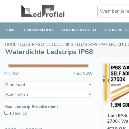
HOME
OPBOUW PROFIEL
VERZONKEN PROFIEL
HOEK PROFIE
HOME
/
LED STRIPS EN LED BEDIENING
/
LED STRIPS
/
WATERDICHTE L
Waterdichte Ledstrips IP68
Min: €
0
Max: €
250
Max. Ledstrip Breedte (mm)
10 mm
(3)
1.5m IP68
2700K War
10 W pm | 