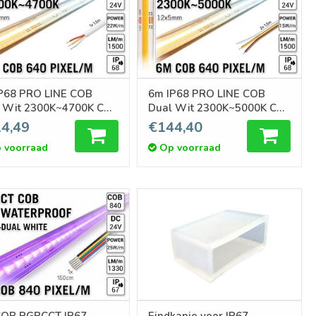
P68 PRO LINE COB
6m IP68 PRO LINE COB
 Wit 2300K~4700K CCT
Dual Wit 2300K~5000K CCT
 COB 640 Pixels
Led Strip | COB 640 Pixels
4,49
€144,40
4V - Losse Strip
pm 24V - Losse Strip
 voorraad
Op voorraad
COB RGBCCT IP67
Eindkapje voor IP67