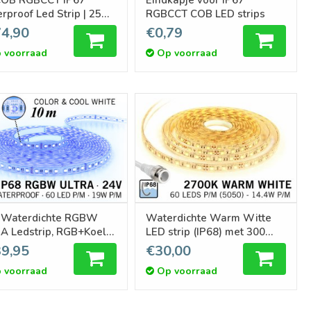
rproof Led Strip | 25W
RGBCCT COB LED strips
4,90
€0,79
e Strip
 voorraad
Op voorraad
 Waterdichte RGBW
Waterdichte Warm Witte
A Ledstrip, RGB+Koel
LED strip (IP68) met 300
60 led's p/m, 24 Volt, 10
LED's 12V, 1,5 meter
9,95
€30,00
r
 voorraad
Op voorraad