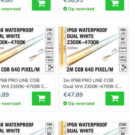
4,80
€38,95
 Zelfklevend
pixels pm - Zelfklevend
 voorraad
Op voorraad
P68 PRO LINE COB
2m IP68 PRO LINE COB
 Wit 2300K~4700K CCT
Dual Wit 2300K~4700K CCT
 COB 640 Pixels
Led Strip | COB 640 Pixels
,89
€47,89
4V - Losse Strip
pm 24V - Losse Strip
 voorraad
Op voorraad