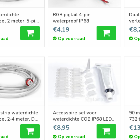
erdichte
RGB pigtail 4-pin
Dual
r, 5-pin,
waterproof IP68
verl
IP68
€4,19
€8,
raad
Op voorraad
Op
strip waterdichte
Accessoire set voor
90 
el 2-4 meter, DC
waterdichte COB IP68 LED
732 t
strips
voor
€8,95
€13
raad
Op voorraad
Op