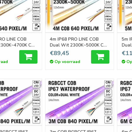
RO LINE COB
4m IP68 PRO LINE COB
5m I
2300K~4700K CCT
Dual Wit 2300K~5000K CCT
Dual
Led Strip | COB 640 Pixels
Led Strip |
€89,45
€11
osse Strip
pm 24V - Losse Strip
pm 2
raad
Op voorraad
Op
 RGBCCT IP67
3m COB RGBCCT IP67
6m 