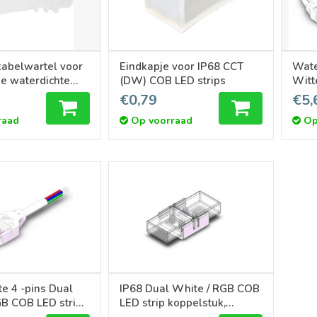
belwartel voor
Eindkapje voor IP68 CCT
Wate
e waterdichte
(DW) COB LED strips
Witt
strip IP68 COB LED-strip
conn
€0,79
€5,
8-10
raad
Op voorraad
Op
e 4 -pins Dual
IP68 Dual White / RGB COB
GB COB LED strip
LED strip koppelstuk,
soldeervrije voor
soldeervrij. Voor 10-12mm