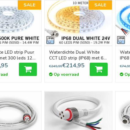
SALE
SALE
e LED strip Puur
Waterdichte Dual White
Wate
 met 300 leds 12V,
CCT LED strip (IP68) met 60
IP68
LED's/pm 24V, 10 meter
12V,
,95
€214,95
€249,99
€74,9
raad
Op voorraad
Op