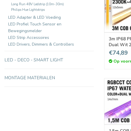
Long Run 48V Ledstrip (10m-30m)
Philips Hue Lightstrips
LED Adapter & LED Voeding
LED Profiel Touch Sensor en
Bewegingsmelder
LED Strip Accessoires
3m IP68 P
LED Drivers, Dimmers & Controllers
Dual Wit 
Led Strip | COB 640 Pixels
€74,89
pm 24V - L
LED - DECO - SMART LIGHT
Op voor
MONTAGE MATERIALEN
1,5m COB