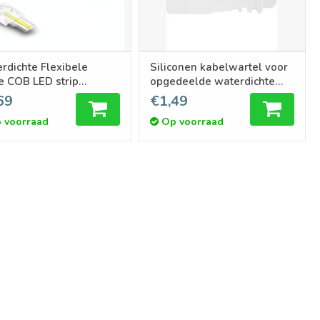
rdichte Flexibele
Siliconen kabelwartel voor
e COB LED strip
opgedeelde waterdichte
ector soldeervrije voor
ledstrip RGBCCT IP68 COB
69
€1,49
mm ledstrips
LED-strip
 voorraad
Op voorraad