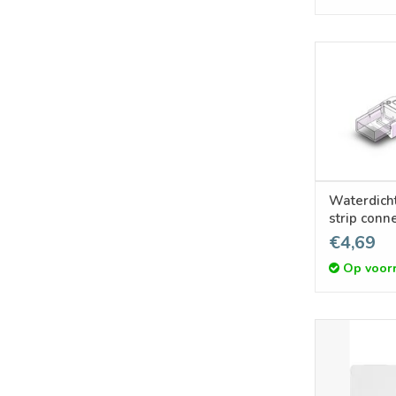
Waterdich
strip conn
voor 8-10
€4,69
(12mm om
Op voor