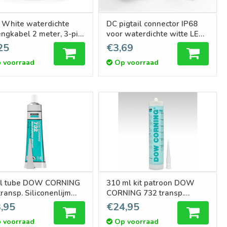
 White waterdichte
DC pigtail connector IP68
engkabel 2 meter, 3-pin,
voor waterdichte witte LED
strips
25
€3,69
 voorraad
Op voorraad
ml tube DOW CORNING
310 ml kit patroon DOW
ransp. Siliconenlijm
CORNING 732 transp.
 LED strips
Siliconenlijm voor LED
,95
€24,95
strips
 voorraad
Op voorraad