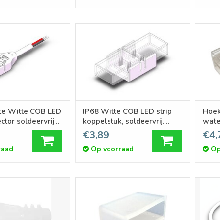
te Witte COB LED
IP68 Witte COB LED strip
Hoek
ector soldeervrije
koppelstuk, soldeervrij.
wate
mm ledstrips
Voor 10mm ledstrips
€3,89
€4,
huld)
raad
Op voorraad
Op