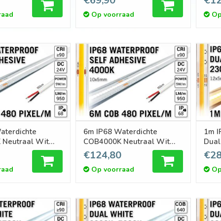
€69,90
€12
klevend
pm - Zelfklevend
pm -
raad
Op voorraad
Op
aterdichte
6m IP68 Waterdichte
1m I
Neutraal Wit
COB4000K Neutraal Wit
Dual
pm 24V | 480
Led Strip | 9W pm 24V | 480
Led Strip |
€124,80
€28
- Zelfklevend
pixels pm - Zelfklevend
pm 2
raad
Op voorraad
Op