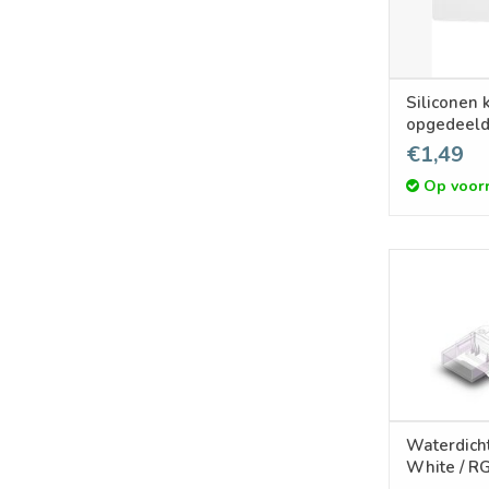
Siliconen ka
opgedeeld
led
€1,49
Op voor
Waterdicht
White / R
connector 