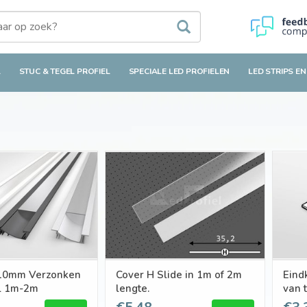
L
STUC & TEGEL PROFIEL
SPECIALE LED PROFIELEN
LED STRIPS EN
0mm Verzonken
Cover H Slide in 1m of 2m
Eind
el 1m-2m
lengte.
van 
kabe