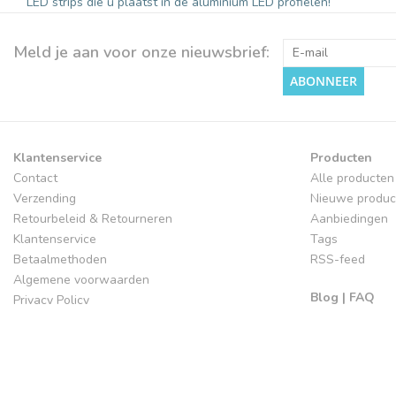
LED strips die u plaatst in de aluminium LED profielen!
Meld je aan voor onze nieuwsbrief:
ABONNEER
Klantenservice
Producten
Contact
Alle producten
Verzending
Nieuwe produc
Retourbeleid & Retourneren
Aanbiedingen
Klantenservice
Tags
Betaalmethoden
RSS-feed
Algemene voorwaarden
Blog | FAQ
Privacy Policy
Sitemap
Ledprofielen
Herroeping aanvragen
Inspiratie en 
Cookies
LED-techniek-In