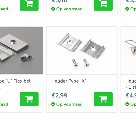
€5,48
€3,
raad
Op voorraad
Op
e `U` Flexibel
Houder Type `X`
Houd
x
- 1 s
€2,99
€4,
raad
Op voorraad
Op