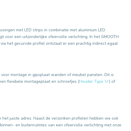
assingen met LED strips in combinatie met aluminium LED
t voor een uitzonderlijke sfeervolle verlichting. In het SMOOTH
via het gecurvde profiel ontstaat er een prachtig indirect egaal
t voor montage in gipsplaat wanden of meubel panelen. Dit is
een flexibele montageplaat en schroefjes (
Houder Type ‘U’
) of
n het juiste adres. Naast de verzonken profielen hebben we ook
 binnen- en buitenruimtes van een sfeervolle verlichting met onze