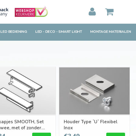
MIJN WINKELWAGEN
0
Artikelen)
 LED BEDIENING
LED - DECO - SMART LIGHT
MONTAGE MATERIALEN
BEKIJKEN
BESTELLEN
kapjes SMOOTH, Set
Houder Type `U` Flexibel
twee, met of zonder
Inox
lgat