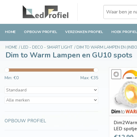
HOME
OPBOUW PROFIEL
VERZONKEN PROFIEL
HOEK PROFIE
HOME
/
LED - DECO - SMART LIGHT
/
DIM TO WARM LAMPEN EN (INB
Dim to Warm Lampen en GU10 spots
Min: €
0
Max: €
35
OPBOUW PROFIEL
Dim2Warm
LED spotj