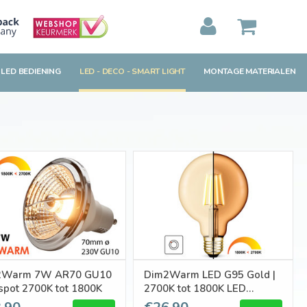
MIJN WINKELWAGEN
0
Artikelen)
 LED BEDIENING
LED - DECO - SMART LIGHT
MONTAGE MATERIALEN
BEKIJKEN
BESTELLEN
2Warm 7W AR70 GU10
Dim2Warm LED G95 Gold |
spot 2700K tot 1800K
2700K tot 1800K LED
filament | E27 | 6W