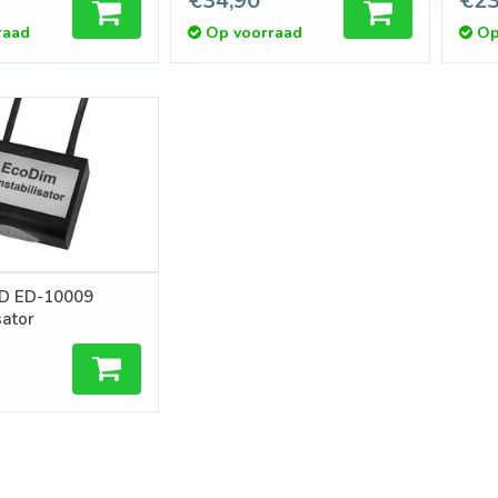
€34,90
€23
raad
Op voorraad
Op
D ED-10009
sator