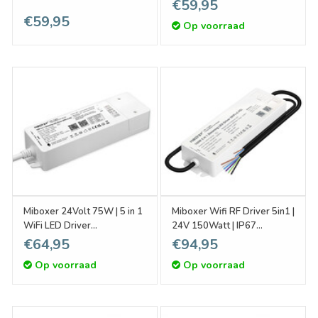
Ledstrips
Ledstrips
€59,95
€59,95
Op voorraad
Miboxer 24Volt 75W | 5 in 1
Miboxer Wifi RF Driver 5in1 |
WiFi LED Driver
24V 150Watt | IP67
WIT/CCT/RGB/RGBW/RGBCCT
waterdicht)
€64,95
€94,95
Ledstrips
Op voorraad
Op voorraad