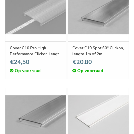
Cover C10 Pro High
Cover C10 Spot 60° Clickon,
Performance Clickon, lengte
lengte 1m of 2m
1m of 2m
€24,50
€20,80
Op voorraad
Op voorraad