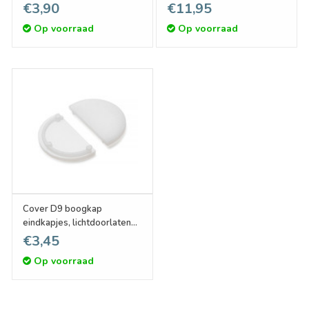
melkwit, Set van twee
1m of 2m lengte
€3,90
€11,95
Op voorraad
Op voorraad
Cover D9 boogkap
eindkapjes, lichtdoorlatend
melkwit, Set van twee
€3,45
Op voorraad