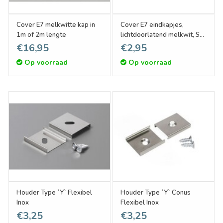
Cover E7 melkwitte kap in
Cover E7 eindkapjes,
1m of 2m lengte
lichtdoorlatend melkwit, Set
van twee
€16,95
€2,95
Op voorraad
Op voorraad
Houder Type `Y` Flexibel
Houder Type `Y` Conus
Inox
Flexibel Inox
€3,25
€3,25