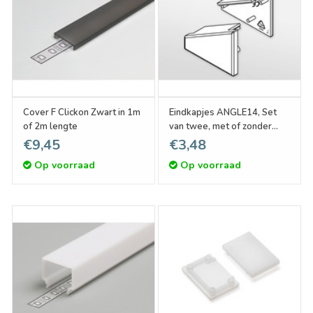
Cover F Clickon Zwart in 1m
Eindkapjes ANGLE14, Set
of 2m lengte
van twee, met of zonder
kabelgat
€9,45
€3,48
Op voorraad
Op voorraad