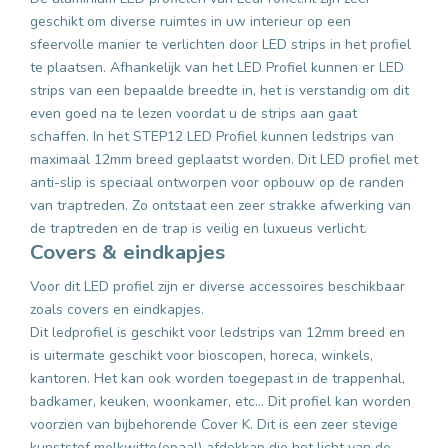
geschikt om diverse ruimtes in uw interieur op een
sfeervolle manier te verlichten door LED strips in het profiel
te plaatsen. Afhankelijk van het LED Profiel kunnen er LED
strips van een bepaalde breedte in, het is verstandig om dit
even goed na te lezen voordat u de strips aan gaat
schaffen. In het STEP12 LED Profiel kunnen ledstrips van
maximaal 12mm breed geplaatst worden. Dit LED profiel met
anti-slip is speciaal ontworpen voor opbouw op de randen
van traptreden. Zo ontstaat een zeer strakke afwerking van
de traptreden en de trap is veilig en luxueus verlicht.
Covers & eindkapjes
Voor dit LED profiel zijn er diverse accessoires beschikbaar
zoals covers en eindkapjes.
Dit ledprofiel is geschikt voor ledstrips van 12mm breed en
is uitermate geschikt voor bioscopen, horeca, winkels,
kantoren. Het kan ook worden toegepast in de trappenhal,
badkamer, keuken, woonkamer, etc... Dit profiel kan worden
voorzien van bijbehorende Cover K. Dit is een zeer stevige
kunststof melkwitte(opaal) afdekkap die het licht van de