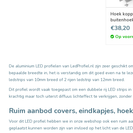
Hoek kopp
buitenhoe
LED profie
€38,20
Op voor
De aluminium LED profielen van LedProfiel.nl zijn zeer geschikt om
bepaalde breedte in, het is verstandig om dit goed even na te lez
ledstrips van 10mm breed of 2 rijen ledstrip van 12mm breed.
Dit profiel wordt vaak toegepast om een dubbele rij LED strips i
krachtig maar toch uiterst diffuus lichteffect te verkrijgen, zonder
Ruim aanbod covers, eindkapjes, hoe
Voor dit LED profiel hebben we in onze webshop ook een ruim aa
geplaatst kunnen worden zijn van invloed op het licht van de LED 