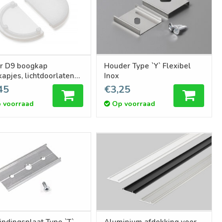
r D9 boogkap
Houder Type `Y` Flexibel
kapjes, lichtdoorlatend
Inox
wit, Set van twee
45
€3,25
 voorraad
Op voorraad
indingsplaat Type `T`
Aluminium afdekking voor