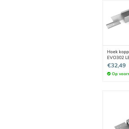
Hoek kopp
EVO302 LE
€32,49
Op voor