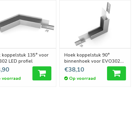
 koppelstuk 135° voor
Hoek koppelstuk 90°
02 LED profiel
binnenhoek voor EVO302
LED profiel
,90
€38,10
 voorraad
Op voorraad