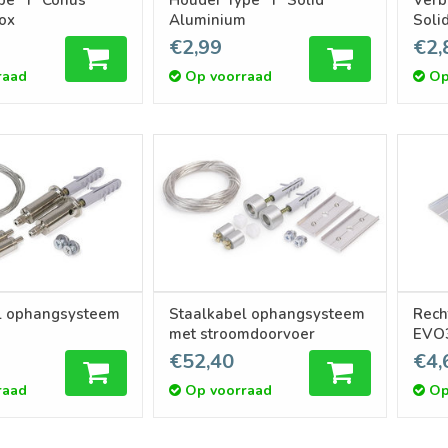
nox
Aluminium
Soli
€2,99
€2,
raad
Op voorraad
Op
l ophangsysteem
Staalkabel ophangsysteem
Rech
met stroomdoorvoer
EVO3
€52,40
€4,
raad
Op voorraad
Op