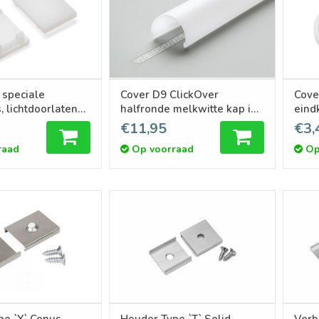
 speciale
Cover D9 ClickOver
Cove
, lichtdoorlatend
halfronde melkwitte kap in
eind
et van twee
1m of 2m lengte
melk
€11,95
€3,
raad
Op voorraad
Op
pe `Y` Conus
Houder Type `T` Solid
Verb