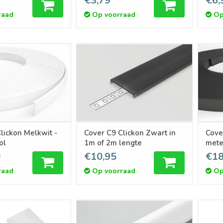
€3,79
€6,
raad
Op voorraad
Op
lickon Melkwit -
Cover C9 Clickon Zwart in
Cove
ol
1m of 2m lengte
mete
0
€10,95
€18
raad
Op voorraad
Op