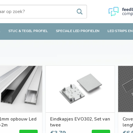
L
STUC & TEGEL PROFIEL
SPECIALE LED PROFIELEN
LED STRIPS EN
1mm opbouw Led
Eindkapjes EVO302, Set van
Cove
m-2m
twee
leng