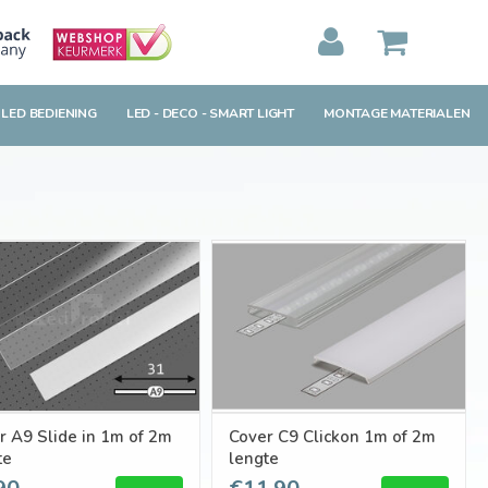
MIJN WINKELWAGEN
0
Artikelen)
 LED BEDIENING
LED - DECO - SMART LIGHT
MONTAGE MATERIALEN
BEKIJKEN
BESTELLEN
r A9 Slide in 1m of 2m
Cover C9 Clickon 1m of 2m
te
lengte