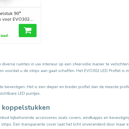
elstuk 90°
k voor EVO302
l
raad
 diverse ruimtes in uw interieur op een sfeervolle manier te verlichte
en voordat u de strips aan gaat schaffen. Het EVO302 LED Profiel is i
n te bevestigen. Het is een dieper en breder profiel dan de meeste pro
 zichtbare LED puntjes.
k koppelstukken
nbod bijbehorende accessoires zoals covers, eindkapjes en bevestigi
strips. Een transparante cover laat het licht onveranderd door maar e