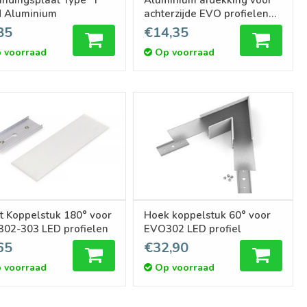
d Aluminium
achterzijde EVO profielen
1m-2m
85
€14,35
 voorraad
Op voorraad
t Koppelstuk 180° voor
Hoek koppelstuk 60° voor
02-303 LED profielen
EVO302 LED profiel
65
€32,90
 voorraad
Op voorraad