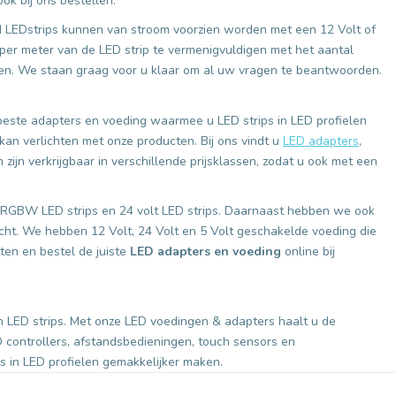
ok bij ons bestellen.
d LEDstrips kunnen van stroom voorzien worden met een 12 Volt of
per meter van de LED strip te vermenigvuldigen met het aantal
nemen. We staan graag voor u klaar om al uw vragen te beantwoorden.
beste adapters en voeding waarmee u LED strips in LED profielen
an verlichten met onze producten. Bij ons vindt u
LED adapters
,
 zijn verkrijgbaar in verschillende prijsklassen, zodat u ook met een
 & RGBW LED strips en 24 volt LED strips. Daarnaast hebben we ook
cht. We hebben 12 Volt, 24 Volt en 5 Volt geschakelde voeding die
ten en bestel de juiste
LED adapters en voeding
online bij
n LED strips. Met onze LED voedingen & adapters haalt u de
D controllers, afstandsbedieningen, touch sensors en
 in LED profielen gemakkelijker maken.