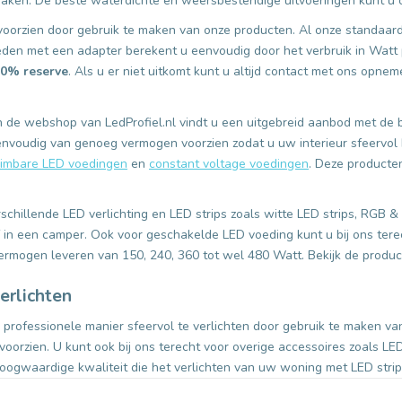
 maken. De beste waterdichte en weersbestendige uitvoeringen kunt u o
voorzien door gebruik te maken van onze producten. Al onze standaar
eden met een adapter berekent u eenvoudig door het verbruik in Watt 
0% reserve
. Als u er niet uitkomt kunt u altijd contact met ons op
n de webshop van LedProfiel.nl vindt u een uitgebreid aanbod met de 
envoudig van genoeg vermogen voorzien zodat u uw interieur sfeervol k
imbare LED voedingen
en
constant voltage voedingen
. Deze producten
rschillende LED verlichting en LED strips zoals witte LED strips, RGB
 in een camper. Ook voor geschakelde LED voeding kunt u bij ons tere
vermogen leveren van 150, 240, 360 tot wel 480 Watt. Bekijk de produc
erlichten
professionele manier sfeervol te verlichten door gebruik te maken va
voorzien. U kunt ook bij ons terecht voor overige accessoires zoals LE
gwaardige kwaliteit die het verlichten van uw woning met LED strips