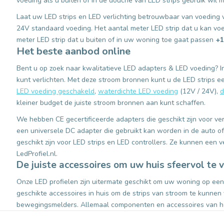
voeding als u buiten of in de douche van LED strips gebruik wil
Laat uw LED strips en LED verlichting betrouwbaar van voeding 
24V standaard voeding. Het aantal meter LED strip dat u kan vo
meter LED strip dat u buiten of in uw woning toe gaat passen
+1
Het beste aanbod online
Bent u op zoek naar kwalitatieve LED adapters & LED voeding? I
kunt verlichten. Met deze stroom bronnen kunt u de LED strips e
LED voeding geschakeld
,
waterdichte LED voeding
(12V / 24V),
d
kleiner budget de juiste stroom bronnen aan kunt schaffen.
We hebben CE gecertificeerde adapters die geschikt zijn voor ve
een universele DC adapter die gebruikt kan worden in de auto of
geschikt zijn voor LED strips en LED controllers. Ze kunnen een 
LedProfiel.nl.
De juiste accessoires om uw huis sfeervol te v
Onze LED profielen zijn uitermate geschikt om uw woning op een 
geschikte accessoires in huis om de strips van stroom te kunnen 
bewegingsmelders. Allemaal componenten en accessoires van hoo