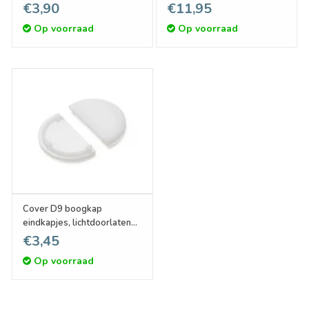
melkwit, Set van twee
1m of 2m lengte
€3,90
€11,95
Op voorraad
Op voorraad
Cover D9 boogkap
eindkapjes, lichtdoorlatend
melkwit, Set van twee
€3,45
Op voorraad