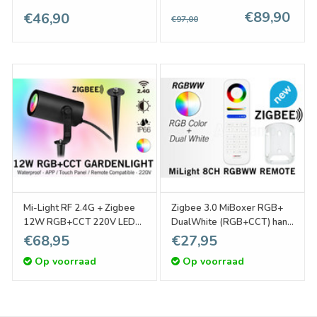
€89,90
€46,90
€97,00
Mi-Light RF 2.4G + Zigbee
Zigbee 3.0 MiBoxer RGB+
12W RGB+CCT 220V LED
DualWhite (RGB+CCT) hand
Tuin Prikspot IP66
afstandsbediening, 7-zones,
€68,95
€27,95
2xAAA
Op voorraad
Op voorraad