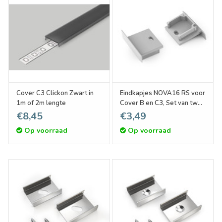
Cover C3 Clickon Zwart in
Eindkapjes NOVA16 RS voor
1m of 2m lengte
Cover B en C3, Set van twee
stuks
€8,45
€3,49
Op voorraad
Op voorraad