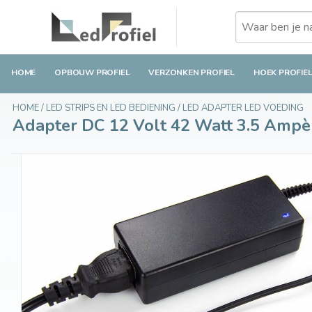
Adapter DC 12 Volt 42 Watt 3.5 Ampère
€19,80
Op voorraad
Incl. btw
HOME
OPBOUW PROFIEL
VERZONKEN PROFIEL
HOEK PROFIE
HOME
/
LED STRIPS EN LED BEDIENING
/
LED ADAPTER LED VOEDING
Adapter DC 12 Volt 42 Watt 3.5 Ampè