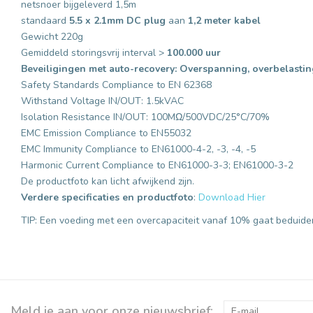
netsnoer bijgeleverd 1,5m
standaard
5.5 x 2.1mm DC plug
aan
1,2 meter kabel
Gewicht 220g
Gemiddeld storingsvrij interval >
100.000 uur
Beveiligingen met auto-recovery: Overspanning, overbelasting
Safety Standards Compliance to EN 62368
Withstand Voltage IN/OUT: 1.5kVAC
Isolation Resistance IN/OUT: 100MΩ/500VDC/25°C/70%
EMC Emission Compliance to EN55032
EMC Immunity Compliance to EN61000-4-2, -3, -4, -5
Harmonic Current Compliance to EN61000-3-3; EN61000-3-2
De productfoto kan licht afwijkend zijn.
Verdere specificaties en productfoto
:
Download Hier
TIP: Een voeding met een overcapaciteit vanaf 10% gaat beduide
Meld je aan voor onze nieuwsbrief: