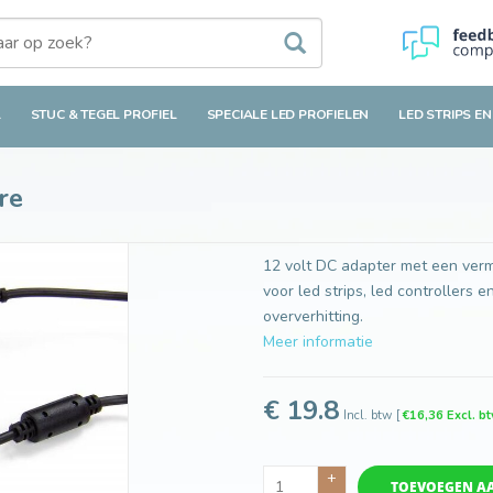
L
STUC & TEGEL PROFIEL
SPECIALE LED PROFIELEN
LED STRIPS EN
re
12 volt DC adapter met een verm
voor led strips, led controllers
oververhitting.
Meer informatie
€ 19.8
Incl. btw
[
€16,36 Excl. b
+
TOEVOEGEN A