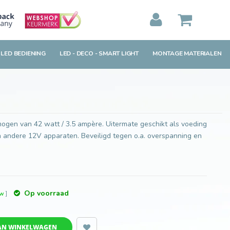
Toevoegen aan winkelwagen
MIJN WINKELWAGEN
0
Artikelen)
 LED BEDIENING
LED - DECO - SMART LIGHT
MONTAGE MATERIALEN
BEKIJKEN
BESTELLEN
ogen van 42 watt / 3.5 ampère. Uitermate geschikt als voeding
 en andere 12V apparaten. Beveiligd tegen o.a. overspanning en
Op voorraad
tw
]
AN WINKELWAGEN