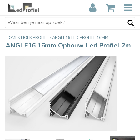
ANGLE16 16mm Opbouw Led Profiel
€22,85
2m
Incl. btw
HOME
HOEK PROFIEL
ANGLE16 LED PROFIEL 16MM
ANGLE16 16mm Opbouw Led Profiel 2m