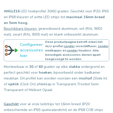
ANGLE16
LED hoekprofiel 30/60 graden. Geschikt voor IP20, IP65
en IP68 kleuren of witte LED strips tot
maximaal 16mm breed
en 5mm hoog.
Beschikbare kleuren:
geanodiseerd aluminium, wit (RAL 9003
mat), zwart (RAL 9005 mat) en blank onbewerkt aluminum.
Deze productpagina betreft enkel het
Configureer
ALU-profiel
zonder
cover/diffuser,
zonder
accessoires
eindkapjes en
zonder
houders. Alle
benodigde accessoires dienen apart
hier
toegevoegd te worden.
Monteerbaar in
30
of
60
graden op elke
vlakke
ondergrond en
perfect geschikt voor
hoeken
, bijvoorbeeld onder badkamer
meubilair. Dit profiel kan worden voorzien een
inschuif
(Slide In)
of
opklik
(Click On) afdekkap in Transparant, Frosted Semi
Transparant of Melkwit Opaal.
Geschikt
voor al onze ledstrips tot 16mm breed (IP20
onbeschermde en IP65 spatwaterdicht) en de IP68 COB strips