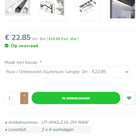
€ 22.85
Incl. btw
[
€18,88 Excl. btw
]
Op voorraad
Maak een keuze:
*
+
IN WINKELWAGEN
-
• Artikelnummer:
LP-ANGLE16-2M-RAW
• Levertijd:
2 a 4 werkdagen