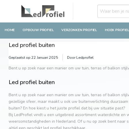
HOME
OPBOUW PROFIEL
VERZONKEN PROFIEL
HOEK PROFIE
Led profiel buiten
Geplaatst op
22 Januari 2025
Door Ledprofiel
Bent u op zoek naar een manier om uw tuin, terras of balkon stijlv
Led profiel buiten
Bent u op zoek naar een manier om uw tuin, terras of balkon stijlv
gezellige sfeer, maar maakt u ook uw buitenverlichting duurzaam 
buiten? En hoe kiest u het juiste profiel dat bij uw situatie past?
Bij LedProfiel vindt u een uitgebreid assortiment waterdichte en
weersomstandigheden in Nederland. Of u nu op zoek bent naar subt
altijd een geschikt led profiel beschikbaar.