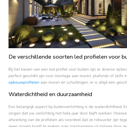
De verschillende soorten led profielen voor b
Bij het kiezen van een led profiel voor buiten zijn er diverse optie
perfect geschikt zijn voor montage aan muren, plafonds of zelfs i
opbouwprofielen
aan muren en schuttingen, er is altijd een gesch
Waterdichtheid en duurzaamheid
Een belangrijk aspect bij buitenverlichting is de waterdichtheid. 
zorgen dat uw verlichting het hele jaar door blijft werken. Hoewe
afwerking van de profielen als voordeel dat ze robuuster zijn teg
geen zorgen hoeft te maken over roestvorming of slijtage door r