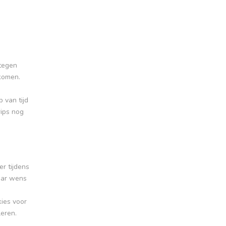
 tegen
komen.
 van tijd
rips nog
er tijdens
naar wens
kies voor
leren.