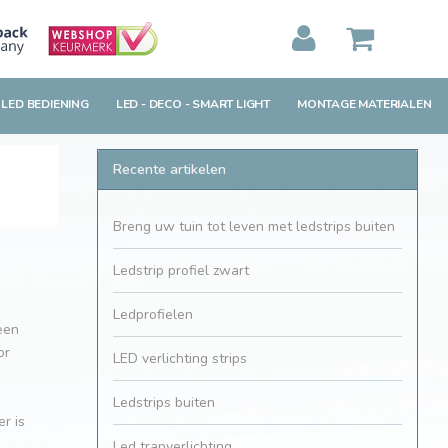
MIJN WINKELWAGEN
0
Artikelen)
 LED BEDIENING
LED - DECO - SMART LIGHT
MONTAGE MATERIALEN
BEKIJKEN
BESTELLEN
Recente artikelen
Breng uw tuin tot leven met ledstrips buiten
Ledstrip profiel zwart
Ledprofielen
 een
or
LED verlichting strips
Ledstrips buiten
r is
Led trapverlichting