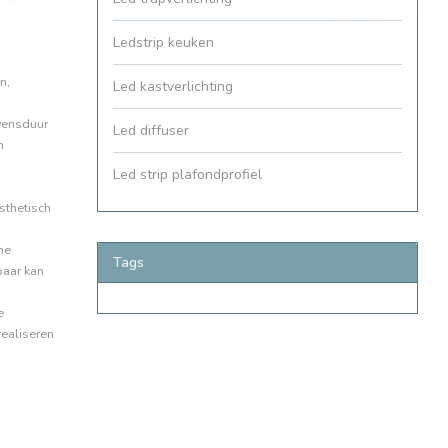
Ledstrip keuken
n,
Led kastverlichting
evensduur
Led diffuser
n
Led strip plafondprofiel
sthetisch
he
Tags
baar kan
e
realiseren