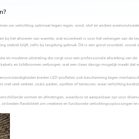
en?
rmen uw verlichting optimaal tegen regen, wind, stof en andere weersinvloede
en bij het afvoeren van warmte, wat essentieel is voor het verlengen van de l
ng stabiel blijft, zelfs bij langdurig gebruik. Dit is een groot voordeel, vooral i
akke en moderne uitstraling die zorgt voor een professionele afwerking van de
e kabels en lichtbronnen verborgen, wat een clean design mogelijk maakt dat e
eersomstandigheden bieden LED-profielen ook bescherming tegen mechanisc
tes met veel verkeer, zoals paden, opritten of terrassen, waar verlichting kwets
in verschillende vormen en afmetingen, waardoor ze aanpasbaar zijn voor divers
bieden flexibiliteit om creatieve en functionele verlichtingsoplossingen te 