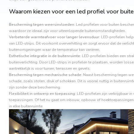
Waarom kiezen voor een led profiel voor buit
Bescherming tegen weersinvloeden
: Led profielen voor buiten besche
waardoor ze ideaal zijn voor uiteenlopende buitenomstandigheden.
Verbeterde warmteafvoer voor langer levensduur
: LED-profielen help
van LED-strips. Dit voorkomt oververhitting en zorgt ervoor dat de verlichti
buitenomgevingen waar de temperatuur kan variëren.
Esthetische integratie in de buitenruimte
: LED-profielen bieden een str
buitenverlichting. Door LED-strips in profielen te plaatsen, worden loss
aantrekkelijk is voor tuinen, terrassen en gevels.
Bescherming tegen mechanische schade
: Naast bescherming tegen w
schade, zoals stoten, druk of schokken. Dit is vooral nuttig in buitenruim
zijn zonder deze bescherming.
Flexibiliteit in ontwerp en toepassing
: LED-profielen zijn verkrijgbaar 
toepassingen. Of het nu gaat om inbouw, opbouw of hoektoepassingen, ze 
in elke buitenruimte.