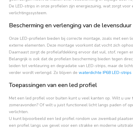
De LED-strips in onze profielen zijn energiezuinig, wat zorgt vo
verlichtingssysteem.
Bescherming en verlenging van de levensduur 
Onze LED-profielen bieden bij correcte montage, zoals met een l
externe elementen. Deze montage voorkomt dat vocht zich opho
Daarnaast zorgt de profielafdekking ervoor dat vuil, stof, regen 
Belangrijk is ook dat de profielen bescherming bieden tegen direc
leiden tot verkleuring en degradatie van LED-strips, maar de lic
verder wordt verlengd. Zo blijven de
waterdichte IP68 LED-strips
Toepassingen van een led profiel
Met een led profiel voor buiten kunt u veel kanten op. Wilt u uw t
zomeravonden? Of wilt u juist functioneel licht langs paden of op
verlichten.
U kunt bijvoorbeeld een led profiel rondom uw zwembad plaatsen vo
een profiel langs uw gevel voor een strakke en moderne uitstraling.