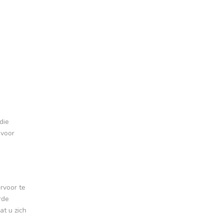
die
 voor
ervoor te
rde
at u zich