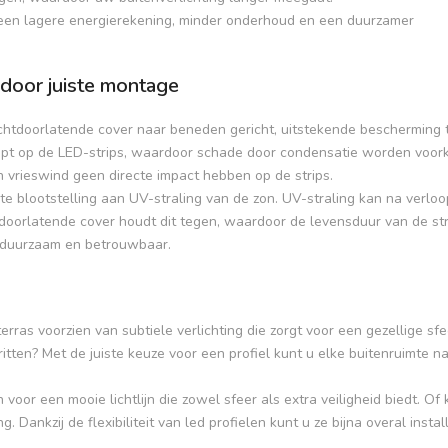
or een lagere energierekening, minder onderhoud en een duurzamer
door juiste montage
ichtdoorlatende cover naar beneden gericht, uitstekende bescherming
opt op de LED-strips, waardoor schade door condensatie worden voor
en vrieswind geen directe impact hebben op de strips.
te blootstelling aan UV-straling van de zon. UV-straling kan na verloop
htdoorlatende cover houdt dit tegen, waardoor de levensduur van de st
duurzaam en betrouwbaar.
erras voorzien van subtiele verlichting die zorgt voor een gezellige sfe
ritten? Met de juiste keuze voor een profiel kunt u elke buitenruimte 
or een mooie lichtlijn die zowel sfeer als extra veiligheid biedt. Of 
 Dankzij de flexibiliteit van led profielen kunt u ze bijna overal instal