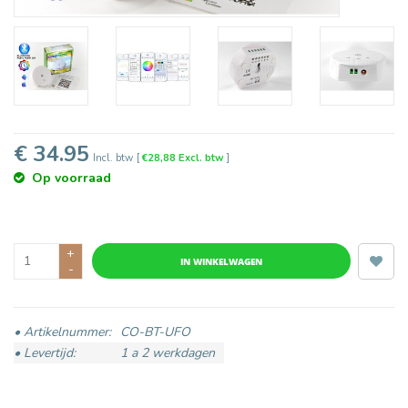
€ 34.95
Incl. btw
[
€28,88 Excl. btw
]
Op voorraad
+
IN WINKELWAGEN
-
• Artikelnummer:
CO-BT-UFO
• Levertijd:
1 a 2 werkdagen