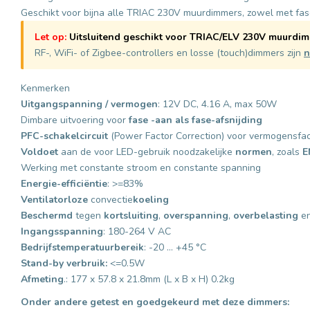
Geschikt voor bijna alle TRIAC 230V muurdimmers, zowel met fase
Let op:
Uitsluitend geschikt voor TRIAC/ELV 230V muurdim
RF-, WiFi- of Zigbee-controllers en losse (touch)dimmers zijn
n
Kenmerken
Uitgangspanning / vermogen
: 12V DC, 4.16 A, max 50W
Dimbare uitvoering voor
fase -aan als fase-afsnijding
PFC-schakelcircuit
(Power Factor Correction) voor vermogensfac
Voldoet
aan de voor LED-gebruik noodzakelijke
normen
, zoals
E
Werking met constante stroom en constante spanning
Energie-efficiëntie
: >=83%
Ventilatorloze
convectie
koeling
Beschermd
tegen
kortsluiting
,
overspanning
,
overbelasting
e
Ingangsspanning
: 180-264 V AC
Bedrijfstemperatuurbereik
: -20 ... +45 °C
Stand-by verbruik:
<=0.5W
Afmeting
.: 177 x 57.8 x 21.8mm (L x B x H) 0.2kg
Onder andere getest en goedgekeurd met deze dimmers: