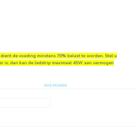
dient de voeding minstens 70% belast te worden. Stel u
er is, dan kan de ledstrip maximaal 45W aan vermogen
POS-POWER