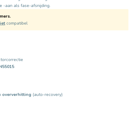
 -aan als fase-afsnijding.
mers.
iet
compatibel
torcorrectie
N55015
n
oververhitting
(auto-recovery)