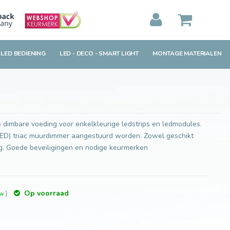
Toevoegen aan winkelwagen
MIJN WINKELWAGEN
0
Artikelen)
 LED BEDIENING
LED - DECO - SMART LIGHT
MONTAGE MATERIALEN
BEKIJKEN
BESTELLEN
dimbare voeding voor enkelkleurige ledstrips en ledmodules.
LED) triac muurdimmer aangestuurd worden. Zowel geschikt
ing. Goede beveiligingen en nodige keurmerken
Op voorraad
tw
]