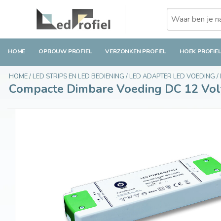
Compacte Dimbare Voeding DC 12 Volt 50 Wat
€39,40
Op voorraad
Incl. btw
HOME
OPBOUW PROFIEL
VERZONKEN PROFIEL
HOEK PROFIE
HOME
/
LED STRIPS EN LED BEDIENING
/
LED ADAPTER LED VOEDING
/
Compacte Dimbare Voeding DC 12 Vol