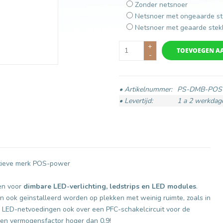
Zonder netsnoer
Netsnoer met ongeaarde st
Netsnoer met geaarde stek
+
TOEVOEGEN A
-
• Artikelnummer:
PS-DMB-POS
• Levertijd:
1 a 2 werkdag
atieve merk POS-power
pen voor
dimbare LED-verlichting, ledstrips en LED modules
.
ook geïnstalleerd worden op plekken met weinig ruimte, zoals in
LED-netvoedingen ook over een PFC-schakelcircuit voor de
een vermogensfactor hoger dan 0.9!