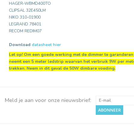
HAGER-WBMD400TO
CLIPSAL 32E450LM
NIKO 310-01900
LEGRAND 78401
RECOM REDIM07
Download
datasheet hier
Let op! Om een goede werking met de dimmer te garanderen 
neemt een 5 meter ledstrip waarvan het verbruik 9W per met
trekken. Neem in dit geval de 50W dimbare voeding.
Meld je aan voor onze nieuwsbrief:
ABONNEER