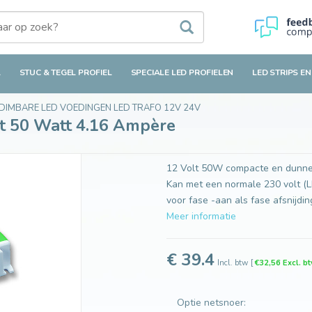
t 4.16 Ampère
L
STUC & TEGEL PROFIEL
SPECIALE LED PROFIELEN
LED STRIPS EN
DIMBARE LED VOEDINGEN LED TRAFO 12V 24V
t 50 Watt 4.16 Ampère
12 Volt 50W compacte en dunne 
Kan met een normale 230 volt (
voor fase -aan als fase afsnijd
Meer informatie
€ 39.4
Incl. btw
[
€32,56 Excl. b
Optie netsnoer: