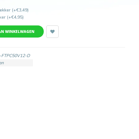
ekker (+€3,49)
ker (+€4,95)
AN WINKELWAGEN
-FTPC50V12-D
en