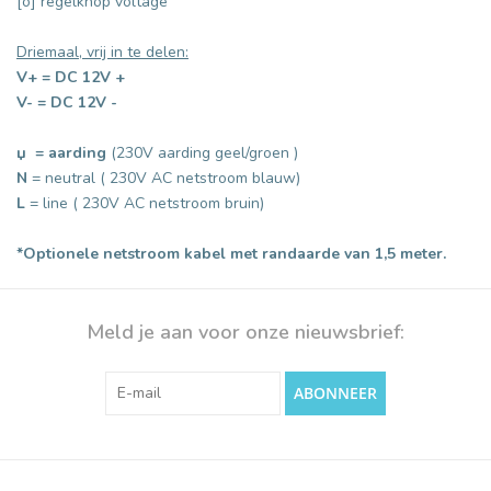
[o] regelknop voltage
Driemaal, vrij in te delen:
V+ = DC 12V +
V-
=
DC 12V -
џ = aarding
(230V aarding geel/groen )
N
= neutral ( 230V AC netstroom blauw)
L
= line ( 230V AC netstroom bruin)
*Optionele netstroom kabel met randaarde van 1,5 meter.
Meld je aan voor onze nieuwsbrief:
ABONNEER