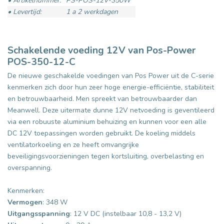
• Artikelnummer:
PS-POS-12V-350W
• Levertijd:
1 a 2 werkdagen
Schakelende voeding 12V van Pos-Power
POS-350-12-C
De nieuwe geschakelde voedingen van Pos Power uit de C-serie
kenmerken zich door hun zeer hoge energie-efficiëntie, stabiliteit
en betrouwbaarheid. Men spreekt van betrouwbaarder dan
Meanwell. Deze uitermate dunne 12V netvoeding is geventileerd
via een robuuste aluminium behuizing en kunnen voor een alle
DC 12V toepassingen worden gebruikt. De koeling middels
ventilatorkoeling en ze heeft omvangrijke
beveiligingsvoorzieningen tegen kortsluiting, overbelasting en
overspanning.
Kenmerken:
Vermogen
: 348 W
Uitgangsspanning
: 12 V DC (instelbaar 10,8 - 13,2 V)