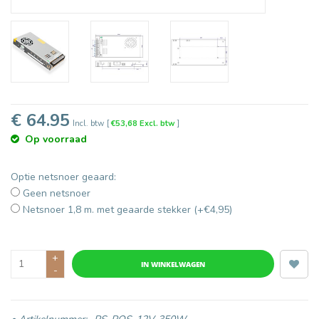
€ 64.95
Incl. btw
[
€53,68 Excl. btw
]
Op voorraad
Optie netsnoer geaard:
Geen netsnoer
Netsnoer 1,8 m. met geaarde stekker (+€4,95)
+
IN WINKELWAGEN
-