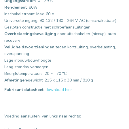
Uitgangsstroom
: 0 - 29 A
Rendement
: 86%
Inschakelstroom: Max. 60 A
Universele ingang: 90-132 / 180 - 264 V AC (omschakelbaar)
Gesloten constructie met schroefaansluitingen
Overbelastingsbeveiliging
door uitschakelen (hiccup), auto
recovery
Veiligheidsvoorzieningen
tegen kortsluiting, overbelasting,
overspanning
Lage inbouwbouwhoogte
Laag standby vermogen
Bedrijfstemperatuur: -20 ~ +70 °C
Afmetingen
/gewicht: 215 x 115 x 30 mm / 810 g
Fabrikant datasheet
:
download hier
Voeding aansluiten, van links naar rechts
: