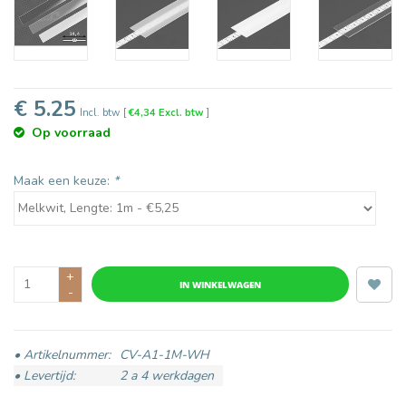
€ 5.25
Incl. btw
[
€4,34 Excl. btw
]
Op voorraad
Maak een keuze:
*
+
IN WINKELWAGEN
-
• Artikelnummer:
CV-A1-1M-WH
• Levertijd:
2 a 4 werkdagen