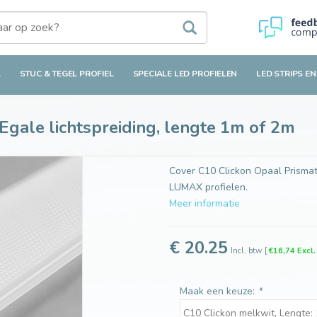
chtspreiding, lengte 1m of 2m
L
STUC & TEGEL PROFIEL
SPECIALE LED PROFIELEN
LED STRIPS EN
Egale lichtspreiding, lengte 1m of 2m
Cover C10 Clickon Opaal Prismati
LUMAX profielen.
Meer informatie
€ 20.25
Incl. btw
[
€16,74 Excl
Maak een keuze:
*