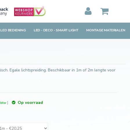
Toevoegen aan winkelwagen
MIJN WINKELWAGEN
0
Artikelen)
 LED BEDIENING
LED - DECO - SMART LIGHT
MONTAGE MATERIALEN
BEKIJKEN
BESTELLEN
sch. Egale lichtspreiding. Beschikbaar in 1m of 2m lengte voor
Op voorraad
. btw
]