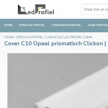
Cover C10 Opaal prismatisch Clickon | Egale li
€20,25
Op voorraad
Incl. btw
HOME
OPBOUW PROFIEL
VERZONKEN PROFIEL
HOEK PROFIE
HOME
/
OPBOUW PROFIEL
/
LUMAX 502 LED PROFIEL 53MM
Cover C10 Opaal prismatisch Clickon | 