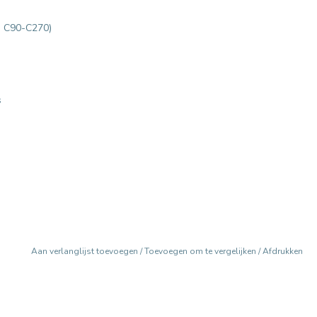
en C90-C270)
s
Aan verlanglijst toevoegen
/
Toevoegen om te vergelijken
/
Afdrukken