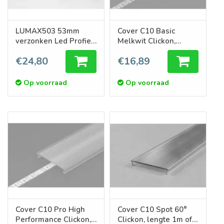
LUMAX503 53mm
Cover C10 Basic
verzonken Led Profiel
Melkwit Clickon,
1m-2m
lengte 1m of 2m
€24,80
€16,89
Op voorraad
Op voorraad
Cover C10 Pro High
Cover C10 Spot 60°
Performance Clickon,
Clickon, lengte 1m of