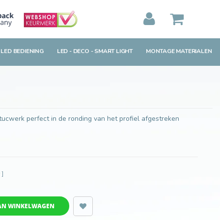
Toevoegen aan winkelwagen
MIJN WINKELWAGEN
0
Artikelen)
 LED BEDIENING
LED - DECO - SMART LIGHT
MONTAGE MATERIALEN
BEKIJKEN
BESTELLEN
tucwerk perfect in de ronding van het profiel afgestreken
w
]
AN WINKELWAGEN