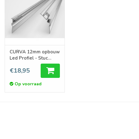
CURVA 12mm opbouw
Led Profiel - Stuc
sierlijst indirecte
€18,95
verlichting.
Op voorraad