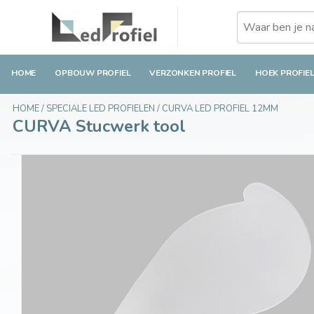
CURVA Stucwerk tool
€3,49
Incl. btw
HOME
OPBOUW PROFIEL
VERZONKEN PROFIEL
HOEK PROFIE
HOME
/
SPECIALE LED PROFIELEN
/
CURVA LED PROFIEL 12MM
CURVA Stucwerk tool