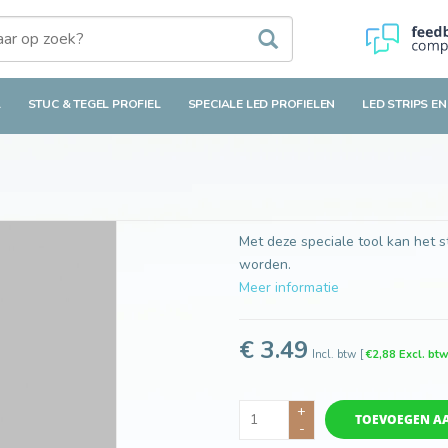
L
STUC & TEGEL PROFIEL
SPECIALE LED PROFIELEN
LED STRIPS EN
Met deze speciale tool kan het s
worden.
Meer informatie
€ 3.49
Incl. btw
[
€2,88 Excl. bt
+
TOEVOEGEN A
-