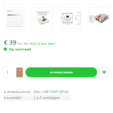
€ 39
Incl. btw
[
€32,23 Excl. btw
]
Op voorraad
+
IN WINKELWAGEN
-
• Artikelnummer:
DALI-MB-TWP-DP1S
• Levertijd:
1 a 2 werkdagen