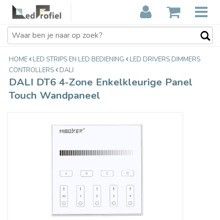
DALI DT6 4-Zone Enkelkleurige
€39,00
Panel Touch Wandpaneel
Incl. btw
HOME
LED STRIPS EN LED BEDIENING
LED DRIVERS DIMMERS
CONTROLLERS
DALI
DALI DT6 4-Zone Enkelkleurige Panel
Touch Wandpaneel