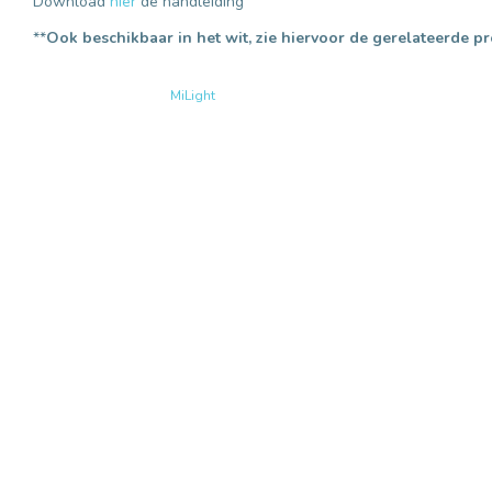
Download
hier
de handleiding
**
Ook beschikbaar in het wit, zie hiervoor de gerelateerde p
MiLight