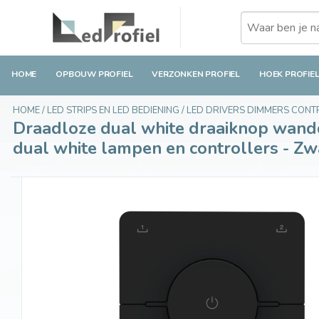
Draadloze dual white draaiknop wanddimmer, 4
white lampen en controllers - Zwart
HOME
OPBOUW PROFIEL
VERZONKEN PROFIEL
HOEK PROFIE
€24,49
Op voorraad
Incl. btw
HOME
/
LED STRIPS EN LED BEDIENING
/
LED DRIVERS DIMMERS CON
Draadloze dual white draaiknop wandd
dual white lampen en controllers - Zw