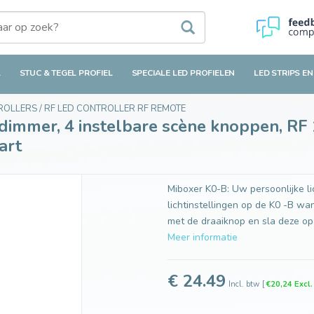
 instelbare scène knoppen, RF 1 kanaal voor Miboxer dimmer module,
L
STUC & TEGEL PROFIEL
SPECIALE LED PROFIELEN
LED STRIPS EN
TROLLERS
/
RF LED CONTROLLER RF REMOTE
immer, 4 instelbare scène knoppen, RF
art
Miboxer K0-B: Uw persoonlijke l
lichtinstellingen op de K0 -B w
met de draaiknop en sla deze op
Meer informatie
€ 24.49
Incl. btw
[
€20,24 Excl