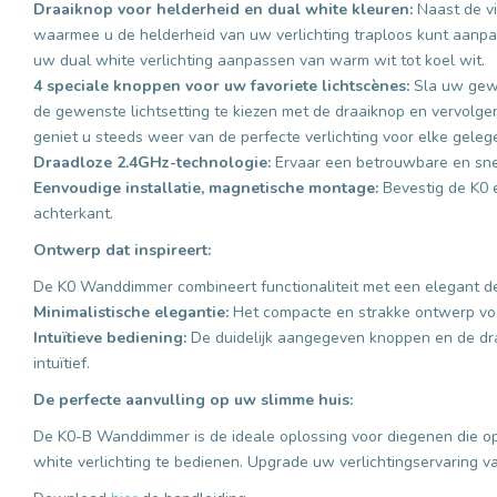
Draaiknop voor helderheid en dual white kleuren:
Naast de v
waarmee u de helderheid van uw verlichting traploos kunt aanp
uw dual white verlichting aanpassen van warm wit tot koel wit.
4 speciale knoppen voor uw favoriete lichtscènes:
Sla uw gewe
de gewenste lichtsetting te kiezen met de draaiknop en vervolg
geniet u steeds weer van de perfecte verlichting voor elke geleg
Draadloze 2.4GHz-technologie:
Ervaar een betrouwbare en snel
Eenvoudige installatie, magnetische montage:
Bevestig de K0 
achterkant.
Ontwerp dat inspireert:
De K0 Wanddimmer combineert functionaliteit met een elegant de
Minimalistische elegantie:
Het compacte en strakke ontwerp voeg
Intuïtieve bediening:
De duidelijk aangegeven knoppen en de dr
intuïtief.
De perfecte aanvulling op uw slimme huis:
De K0-B Wanddimmer is de ideale oplossing voor diegenen die op 
white verlichting te bedienen. Upgrade uw verlichtingservaring 