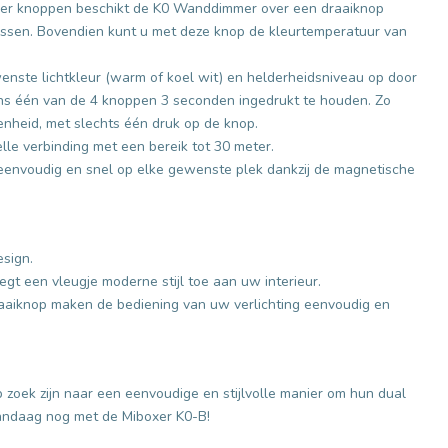
ier knoppen beschikt de K0 Wanddimmer over een draaiknop
assen. Bovendien kunt u met deze knop de kleurtemperatuur van
nste lichtkleur (warm of koel wit) en helderheidsniveau op door
ens één van de 4 knoppen 3 seconden ingedrukt te houden. Zo
enheid, met slechts één druk op de knop.
le verbinding met een bereik tot 30 meter.
eenvoudig en snel op elke gewenste plek dankzij de magnetische
sign.
t een vleugje moderne stijl toe aan uw interieur.
aaiknop maken de bediening van uw verlichting eenvoudig en
zoek zijn naar een eenvoudige en stijlvolle manier om hun dual
vandaag nog met de Miboxer K0-B!