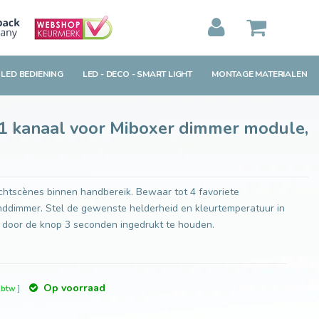
 dual
Toevoegen aan winkelwagen
MIJN WINKELWAGEN
0
Artikelen)
 LED BEDIENING
LED - DECO - SMART LIGHT
MONTAGE MATERIALEN
BEKIJKEN
BESTELLEN
 1 kanaal voor Miboxer dimmer module,
ichtscènes binnen handbereik. Bewaar tot 4 favoriete
anddimmer. Stel de gewenste helderheid en kleurtemperatuur in
 door de knop 3 seconden ingedrukt te houden.
Op voorraad
. btw
]