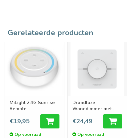
Gerelateerde producten
MiLight 2.4G Sunrise
Draadloze
Remote
Wanddimmer met
Enkelkleur/Dual
Scènebediening voor
€19,95
€24,49
White , AAA Batterijen
Dual White
Verlichting - Wit
Op voorraad
Op voorraad