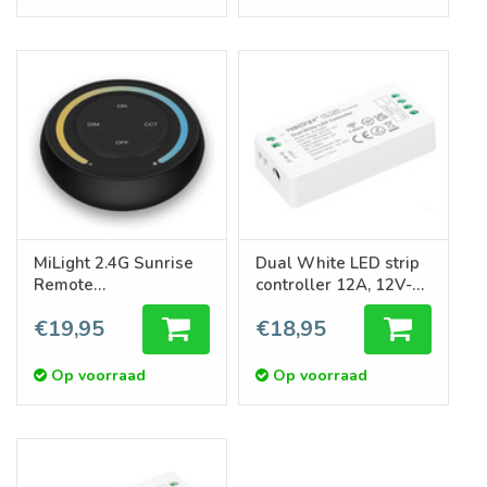
MiLight 2.4G Sunrise
Dual White LED strip
Remote
controller 12A, 12V-
Enkelkleur/Dual
24V (LOS)
€19,95
€18,95
White , Zwart, AAA
Batterijen
Op voorraad
Op voorraad