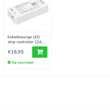
Enkelkleurige LED
strip controller 12A,
12V-24V (LOS)
€18,95
Op voorraad