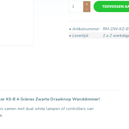
+
TOEVOEGEN A
-
• Artikelnummer:
RM-DW-K0-B
• Levertijd:
1 a 2 werkdag
boxer K0-B 4-Scènes Zwarte Draaiknop Wanddimmer!
os samen met dual white lampen of controllers van
e.