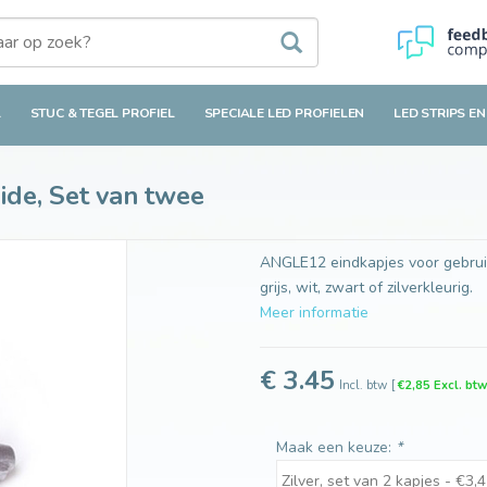
van twee
L
STUC & TEGEL PROFIEL
SPECIALE LED PROFIELEN
LED STRIPS EN
de, Set van twee
ANGLE12 eindkapjes voor gebruik 
grijs, wit, zwart of zilverkleurig.
Meer informatie
€ 3.45
Incl. btw
[
€2,85 Excl. bt
Maak een keuze:
*