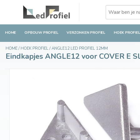
Eindkapjes ANGLE12 voor COVER E Slide, Set 
€3,45
Incl. btw
HOME
OPBOUW PROFIEL
VERZONKEN PROFIEL
HOEK PROFIE
HOME
/
HOEK PROFIEL
/
ANGLE12 LED PROFIEL 12MM
Eindkapjes ANGLE12 voor COVER E Sli