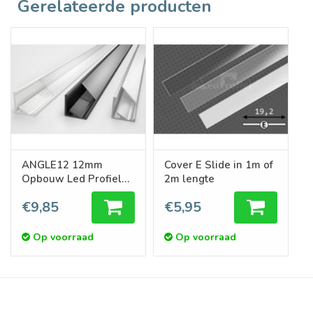
Gerelateerde producten
ANGLE12 12mm
Cover E Slide in 1m of
Opbouw Led Profiel
2m lengte
1m-2m
€9,85
€5,95
Op voorraad
Op voorraad