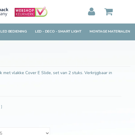
Toevoegen aan winkelwagen
MIJN WINKELWAGEN
0
Artikelen)
 LED BEDIENING
LED - DECO - SMART LIGHT
MONTAGE MATERIALEN
BEKIJKEN
BESTELLEN
met vlakke Cover E Slide, set van 2 stuks. Verkrijgbaar in
w
]