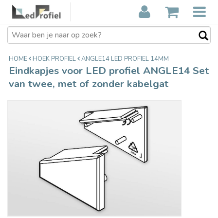
Eindkapjes voor LED profiel
€3,48
ANGLE14 Set van twee, met of
Incl. btw
zonder kabelgat
HOME
HOEK PROFIEL
ANGLE14 LED PROFIEL 14MM
Eindkapjes voor LED profiel ANGLE14 Set
van twee, met of zonder kabelgat