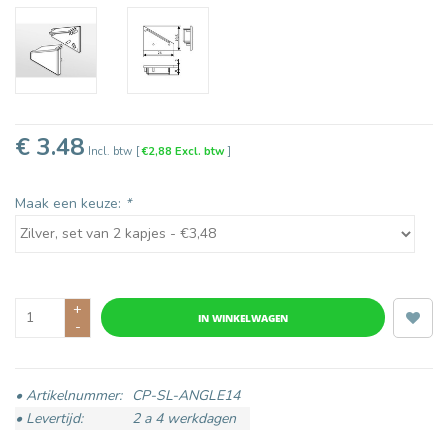
€ 3.48
Incl. btw
[
€2,88 Excl. btw
]
Maak een keuze:
*
+
IN WINKELWAGEN
-
• Artikelnummer:
CP-SL-ANGLE14
• Levertijd:
2 a 4 werkdagen