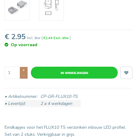
€ 2.95
Incl. btw
[
€2,44 Excl. btw
]
Op voorraad
+
IN WINKELWAGEN
-
• Artikelnummer:
CP-GR-FLUX10-TS
• Levertijd:
2 a 4 werkdagen
Eindkapjes voor het FLUX10 TS verzonken inbouw LED profiel.
Set van 2 stuks. Verkrijgbaar in grijs.