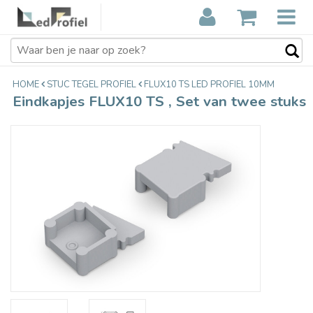
Eindkapjes FLUX10 TS , Set van
€2,95
twee stuks
Incl. btw
HOME
STUC TEGEL PROFIEL
FLUX10 TS LED PROFIEL 10MM
Eindkapjes FLUX10 TS , Set van twee stuks