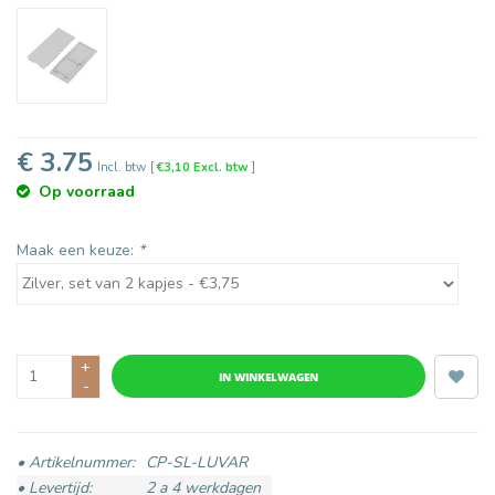
€ 3.75
Incl. btw
[
€3,10 Excl. btw
]
Op voorraad
Maak een keuze:
*
+
IN WINKELWAGEN
-
• Artikelnummer:
CP-SL-LUVAR
• Levertijd:
2 a 4 werkdagen