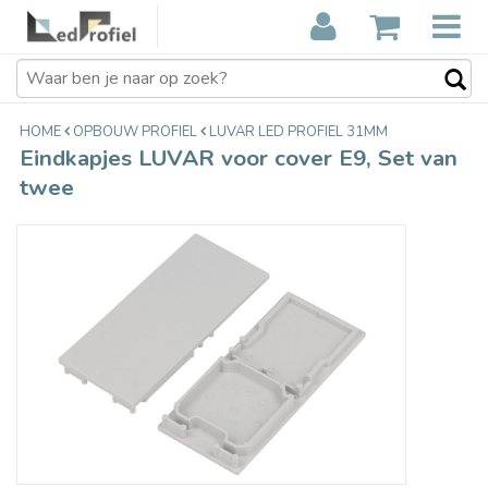
Eindkapjes LUVAR voor cover E9, Set
€3,75
van twee
Incl. btw
HOME
OPBOUW PROFIEL
LUVAR LED PROFIEL 31MM
Eindkapjes LUVAR voor cover E9, Set van
twee