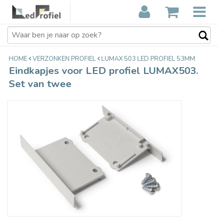
Eindkapjes voor LED profiel
€5,95
LUMAX503. Set van twee
Incl. btw
HOME
VERZONKEN PROFIEL
LUMAX 503 LED PROFIEL 53MM
Eindkapjes voor LED profiel LUMAX503.
Set van twee