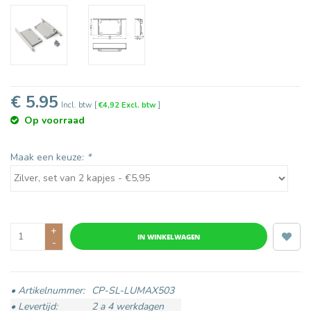
€ 5.95
Incl. btw
[
€4,92 Excl. btw
]
Op voorraad
Maak een keuze:
*
+
IN WINKELWAGEN
-
• Artikelnummer:
CP-SL-LUMAX503
• Levertijd:
2 a 4 werkdagen