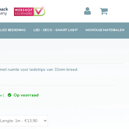
Toevoegen aan winkelwagen
MIJN WINKELWAGEN
0
Artikelen)
 LED BEDIENING
LED - DECO - SMART LIGHT
MONTAGE MATERIALEN
BEKIJKEN
BESTELLEN
met ruimte voor ledstrips van 31mm breed.
Op voorraad
tw
]