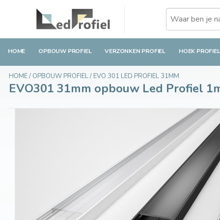
EVO301 31mm opbouw Led Profiel 1m-2m
€13,90
Op voorraad
Incl. btw
HOME
OPBOUW PROFIEL
VERZONKEN PROFIEL
HOEK PROFIE
HOME
/
OPBOUW PROFIEL
/
EVO 301 LED PROFIEL 31MM
EVO301 31mm opbouw Led Profiel 1