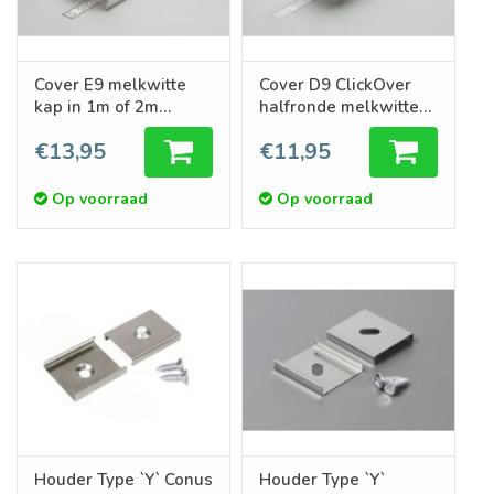
Cover E9 melkwitte
Cover D9 ClickOver
kap in 1m of 2m
halfronde melkwitte
lengte
kap in 1m of 2m
€13,95
€11,95
lengte
Op voorraad
Op voorraad
Houder Type `Y` Conus
Houder Type `Y`