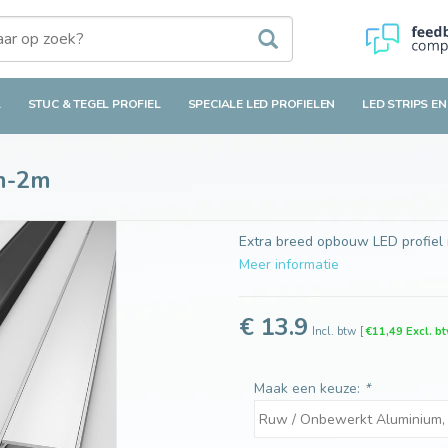
L
STUC & TEGEL PROFIEL
SPECIALE LED PROFIELEN
LED STRIPS EN
m-2m
Extra breed opbouw LED profiel 
Meer informatie
€ 13.9
Incl. btw
[
€11,49 Excl. b
Maak een keuze:
*