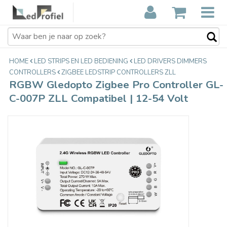
RGBW Gledopto Zigbee Pro
€29,90
Controller GL-C-007P ZLL
Incl. btw
Compatibel | 12-54 Volt
HOME
LED STRIPS EN LED BEDIENING
LED DRIVERS DIMMERS
CONTROLLERS
ZIGBEE LEDSTRIP CONTROLLERS ZLL
RGBW Gledopto Zigbee Pro Controller GL-
C-007P ZLL Compatibel | 12-54 Volt