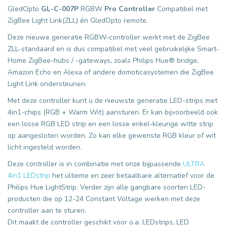
GledOpto
GL-C-007P
RGBW
Pro Controller
Compatibel met
ZigBee Light Link(ZLL) én GledOpto remote.
Deze nieuwe generatie RGBW-controller werkt met de ZigBee
ZLL-standaard en is dus compatibel met veel gebruikelijke Smart-
Home ZigBee-hubs / -gateways, zoals Philips Hue® bridge,
Amazon Echo en Alexa of andere domoticasystemen die ZigBee
Light Link ondersteunen.
Met deze controller kunt u de nieuwste generatie LED-strips met
4in1-chips (RGB + Warm Wit) aansturen. Er kan bijvoorbeeld ook
een losse RGB LED strip en een losse enkel-kleurige witte strip
op aangesloten worden. Zo kan elke gewenste RGB kleur of wit
licht ingesteld worden.
Deze controller is in combinatie met onze bijpassende
ULTRA
4in1 LEDstrip
het ultieme
e
n zeer betaalbare alternatief voor de
Philips Hue LightStrip.
Verder zijn alle gangbare soorten LED-
producten die op 12-24 Constant Voltage werken met deze
controller aan te sturen.
Dit maakt de controller geschikt voor o.a. LEDstrips, LED