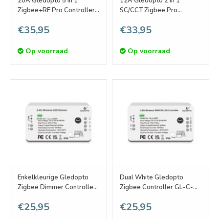
20A Gledopto 5 in 1
12A Gledopto 2 in 1
Zigbee+RF Pro Controller
SC/CCT Zigbee Pro
GL-C-201P | 12-24 Volt
Controller GL-C-203P |
€35,95
€33,95
12-24 Volt
Op voorraad
Op voorraad
Enkelkleurige Gledopto
Dual White Gledopto
Zigbee Dimmer Controller
Zigbee Controller GL-C-
GL-C-009P | 12-54 Volt
006P | 12-54V 270W
€25,95
€25,95
270W