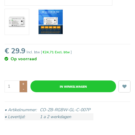
€ 29.9
Incl. btw
[
€24,71 Excl. btw
]
Op voorraad
+
IN WINKELWAGEN
-
• Artikelnummer:
CO-ZB-RGBW-GL-C-007P
• Levertijd:
1 a 2 werkdagen