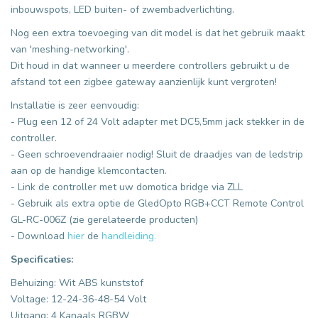
inbouwspots, LED buiten- of zwembadverlichting.
Nog een extra toevoeging van dit model is dat het gebruik maakt
van 'meshing-networking'.
Dit houd in dat wanneer u meerdere controllers gebruikt u de
afstand tot een zigbee gateway aanzienlijk kunt vergroten!
Installatie is zeer eenvoudig:
- Plug een 12 of 24 Volt adapter met DC5,5mm jack stekker in de
controller.
- Geen schroevendraaier nodig! Sluit de draadjes van de ledstrip
aan op de handige klemcontacten.
- Link de controller met uw domotica bridge via ZLL
- Gebruik als extra optie de GledOpto RGB+CCT Remote Control
GL-RC-006Z (zie gerelateerde producten)
- Download
hier
de
handleiding.
Specificaties:
Behuizing: Wit ABS kunststof
Voltage: 12-24-36-48-54 Volt
Uitgang: 4 Kanaals RGBW