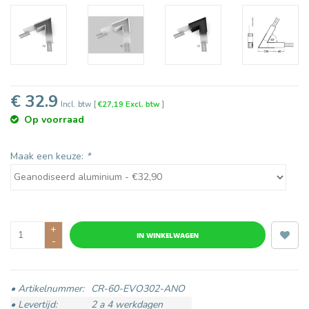
€ 32.9
Incl. btw
[
€27,19 Excl. btw
]
Op voorraad
Maak een keuze:
*
+
IN WINKELWAGEN
-
• Artikelnummer:
CR-60-EVO302-ANO
• Levertijd:
2 a 4 werkdagen