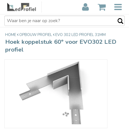
Hoek koppelstuk 60° voor EVO302
€32,90
LED profiel
Incl. btw
HOME
OPBOUW PROFIEL
EVO 302 LED PROFIEL 31MM
Hoek koppelstuk 60° voor EVO302 LED
profiel