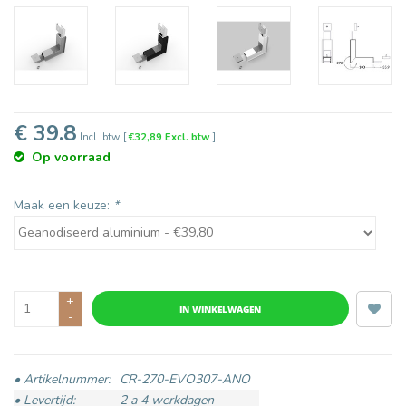
€ 39.8
Incl. btw
[
€32,89 Excl. btw
]
Op voorraad
Maak een keuze:
*
+
IN WINKELWAGEN
-
• Artikelnummer:
CR-270-EVO307-ANO
• Levertijd:
2 a 4 werkdagen