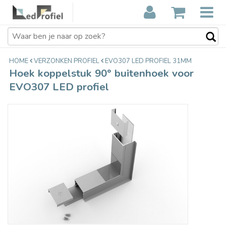
Hoek koppelstuk 90° buitenhoek
€39,80
voor EVO307 LED profiel
Incl. btw
HOME
VERZONKEN PROFIEL
EVO307 LED PROFIEL 31MM
Hoek koppelstuk 90° buitenhoek voor
EVO307 LED profiel