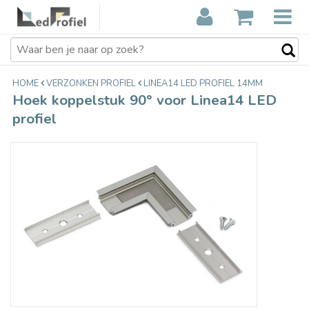
Hoek koppelstuk 90° voor Linea14
€12,85
LED profiel
Incl. btw
HOME
VERZONKEN PROFIEL
LINEA14 LED PROFIEL 14MM
Hoek koppelstuk 90° voor Linea14 LED
profiel