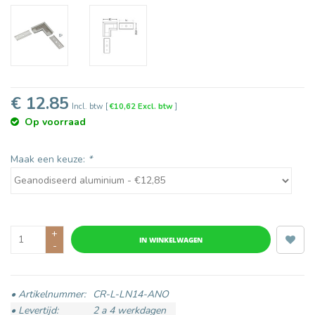
€ 12.85
Incl. btw
[
€10,62 Excl. btw
]
Op voorraad
Maak een keuze:
*
+
IN WINKELWAGEN
-
• Artikelnummer:
CR-L-LN14-ANO
• Levertijd:
2 a 4 werkdagen