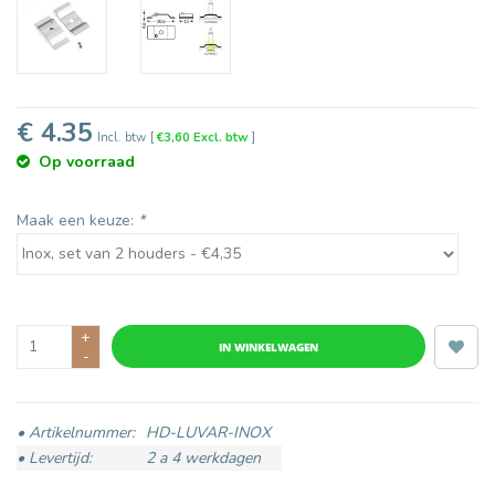
€ 4.35
Incl. btw
[
€3,60 Excl. btw
]
Op voorraad
Maak een keuze:
*
+
IN WINKELWAGEN
-
• Artikelnummer:
HD-LUVAR-INOX
• Levertijd:
2 a 4 werkdagen