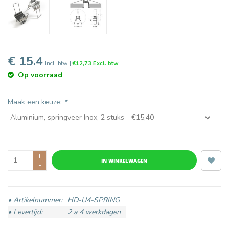
€ 15.4
Incl. btw
[
€12,73 Excl. btw
]
Op voorraad
Maak een keuze:
*
+
IN WINKELWAGEN
-
• Artikelnummer:
HD-U4-SPRING
• Levertijd:
2 a 4 werkdagen