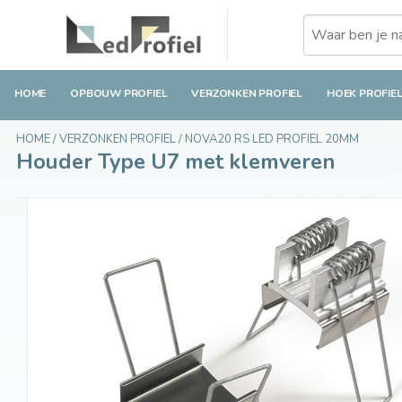
Houder Type U7 met klemveren
€16,49
Op voorraad
Incl. btw
HOME
OPBOUW PROFIEL
VERZONKEN PROFIEL
HOEK PROFIE
HOME
/
VERZONKEN PROFIEL
/
NOVA20 RS LED PROFIEL 20MM
Houder Type U7 met klemveren