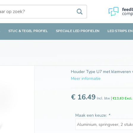
L
STUC & TEGEL PROFIEL
SPECIALE LED PROFIELEN
LED STRIPS EN
Houder Type U7 met klemveren v
Meer informatie
€ 16.49
Incl. btw
[
€13,63 Excl
Maak een keuze:
*