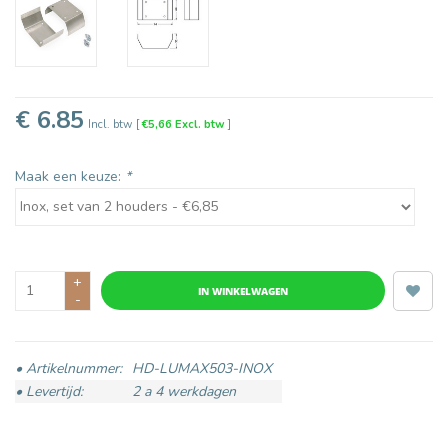
€ 6.85
Incl. btw
[
€5,66 Excl. btw
]
Maak een keuze:
*
+
IN WINKELWAGEN
-
• Artikelnummer:
HD-LUMAX503-INOX
• Levertijd:
2 a 4 werkdagen