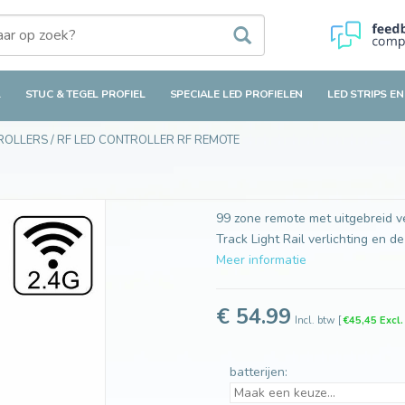
L
STUC & TEGEL PROFIEL
SPECIALE LED PROFIELEN
LED STRIPS EN
TROLLERS
/
RF LED CONTROLLER RF REMOTE
99 zone remote met uitgebreid v
Track Light Rail verlichting en d
Meer informatie
€ 54.99
Incl. btw
[
€45,45 Excl
batterijen: