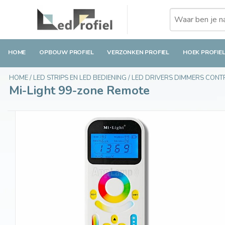
Mi-Light 99-zone Remote
€54,99
Op voorraad
Incl. btw
HOME
OPBOUW PROFIEL
VERZONKEN PROFIEL
HOEK PROFIE
HOME
/
LED STRIPS EN LED BEDIENING
/
LED DRIVERS DIMMERS CON
Mi-Light 99-zone Remote