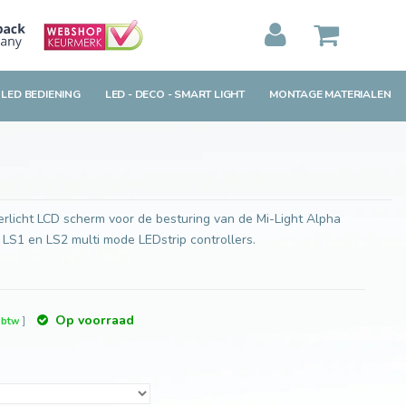
Toevoegen aan winkelwagen
MIJN WINKELWAGEN
0
Artikelen)
 LED BEDIENING
LED - DECO - SMART LIGHT
MONTAGE MATERIALEN
BEKIJKEN
BESTELLEN
erlicht LCD scherm voor de besturing van de Mi-Light Alpha
e LS1 en LS2 multi mode LEDstrip controllers.
Op voorraad
. btw
]