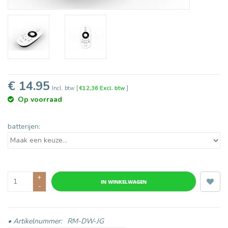
€ 14.95
Incl. btw
[
€12,36 Excl. btw
]
Op voorraad
batterijen:
+
IN WINKELWAGEN
-
• Artikelnummer:
RM-DW-JG