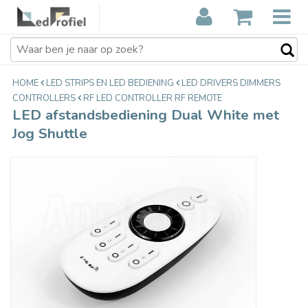
LED afstandsbediening Dual White
€14,95
met Jog Shuttle
Incl. btw
HOME
LED STRIPS EN LED BEDIENING
LED DRIVERS DIMMERS
CONTROLLERS
RF LED CONTROLLER RF REMOTE
LED afstandsbediening Dual White met
Jog Shuttle