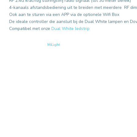
RF 2.4G krachtig storingsvrij radio signaal (tot 30 meter bereik)
4-kanaals afstandsbediening uit te breiden met meerdere RF dim
Ook aan te sturen via een APP via de optionele Wifi Box
De ideale controller die aansluit bij de Dual White lampen en Do
Compatibel met onze
Dual White ledstrip
MiLight