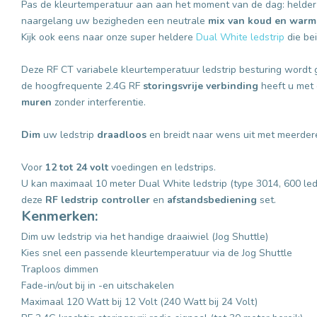
Pas de kleurtemperatuur aan aan het moment van de dag: helder 
naargelang uw bezigheden een neutrale
mix van koud en warm
Kijk ook eens naar onze super heldere
Dual White ledstrip
die bei
Deze RF CT variabele kleurtemperatuur ledstrip besturing wordt
de hoogfrequente 2.4G RF
storingsvrije verbinding
heeft u met
muren
zonder interferentie.
Dim
uw ledstrip
draadloos
en breidt naar wens uit met meerdere
Voor
12 tot 24 volt
voedingen en ledstrips.
U kan maximaal 10 meter Dual White ledstrip (type 3014, 600 leds
deze
RF ledstrip controller
en
afstandsbediening
set.
Kenmerken:
Dim uw ledstrip via het handige draaiwiel (Jog Shuttle)
Kies snel een passende kleurtemperatuur via de Jog Shuttle
Traploos dimmen
Fade-in/out bij in -en uitschakelen
Maximaal 120 Watt bij 12 Volt (240 Watt bij 24 Volt)