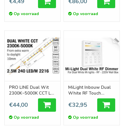
€4,49
€86,00
pm Type 2216 24V -
Losse Strip
Op voorraad
Op voorraad
PRO LINE Dual Wit
MiLight Inbouw Dual
2300K~5000K CCT Led
White RF Touch
Strip | 2,5m 240 Leds
Dimmer Paneel 4-
€44,00
€32,95
pm Type 2216 24V -
kanaals, 220V
Losse Strip
Op voorraad
Op voorraad