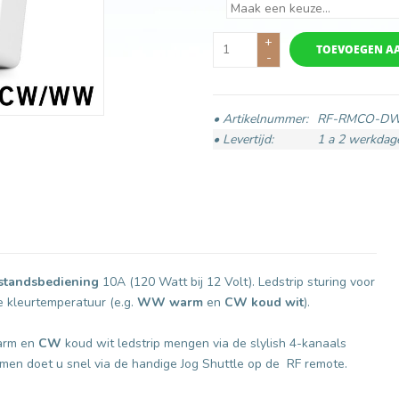
+
TOEVOEGEN A
-
• Artikelnummer:
RF-RMCO-D
• Levertijd:
1 a 2 werkdag
standsbediening
10A (120 Watt bij 12 Volt). Ledstrip sturing voor
e kleurtemperatuur (e.g.
WW warm
en
CW koud wit
).
rm en
CW
koud wit ledstrip mengen via de slylish 4-kanaals
men doet u snel via de handige Jog Shuttle op de RF remote.