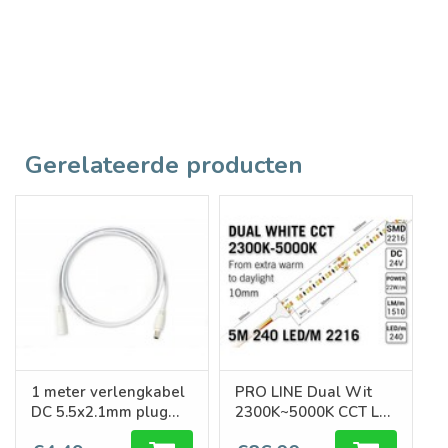
Gerelateerde producten
1 meter verlengkabel
PRO LINE Dual Wit
DC 5.5x2.1mm plug
2300K~5000K CCT Led
male-female
Strip | 5m 240 Leds