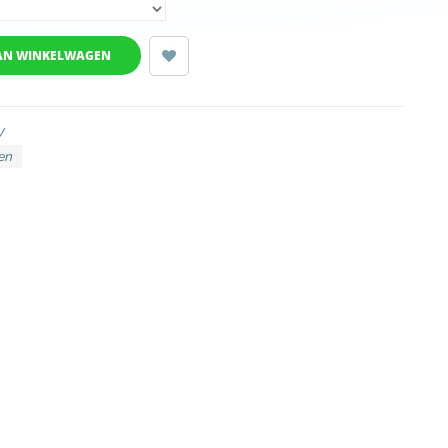
AN WINKELWAGEN
W
en