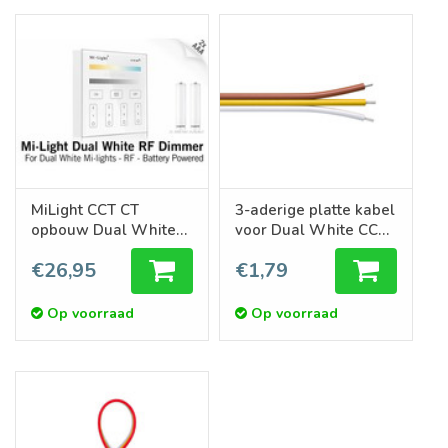
MiLight CCT CT
3-aderige platte kabel
opbouw Dual White
voor Dual White CCT
RF Touch Dimmer,
ledstrips
€26,95
€1,79
AAA batterij
Op voorraad
Op voorraad