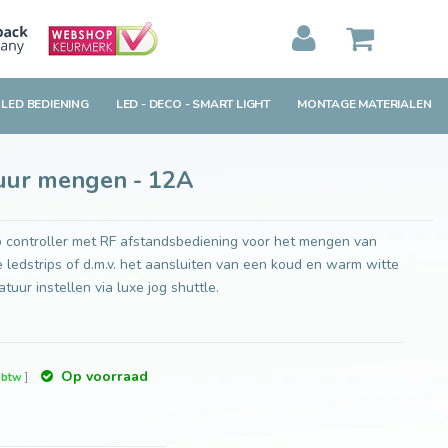
Toevoegen aan winkelwagen
MIJN WINKELWAGEN
0
Artikelen)
 LED BEDIENING
LED - DECO - SMART LIGHT
MONTAGE MATERIALEN
BEKIJKEN
BESTELLEN
tuur mengen - 12A
p controller met RF afstandsbediening voor het mengen van
ledstrips of d.m.v. het aansluiten van een koud en warm witte
uur instellen via luxe jog shuttle.
Op voorraad
. btw
]