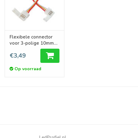
Flexibele connector
voor 3-polige 10mm
Dual White LED strips,
€3,49
soldeervrij.
Op voorraad
LedProfiel.nl