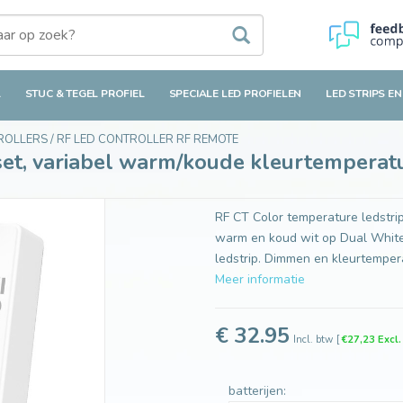
iabel warm/koude kleurtemperatuur mengen - 12A
L
STUC & TEGEL PROFIEL
SPECIALE LED PROFIELEN
LED STRIPS EN
TROLLERS
/
RF LED CONTROLLER RF REMOTE
 set, variabel warm/koude kleurtempera
RF CT Color temperature ledstri
warm en koud wit op Dual White 
ledstrip. Dimmen en kleurtemperat
Meer informatie
€ 32.95
Incl. btw
[
€27,23 Excl
batterijen: