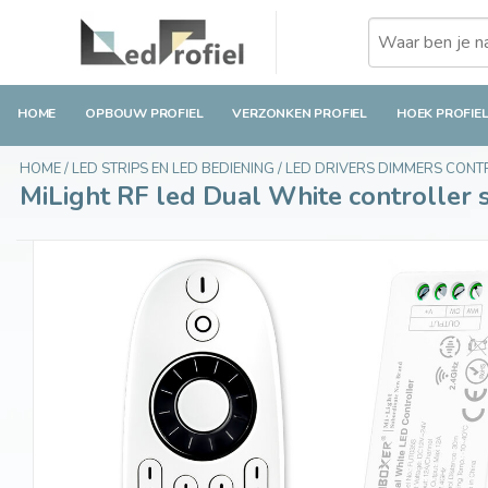
MiLight RF led Dual White controller set, var
€32,95
Op voorraad
Incl. btw
HOME
OPBOUW PROFIEL
VERZONKEN PROFIEL
HOEK PROFIE
HOME
/
LED STRIPS EN LED BEDIENING
/
LED DRIVERS DIMMERS CON
MiLight RF led Dual White controller