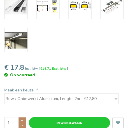
€ 17.8
Incl. btw
[
€14,71 Excl. btw
]
Op voorraad
Maak een keuze:
*
+
IN WINKELWAGEN
-