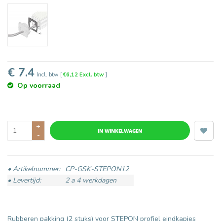
€ 7.4
Incl. btw
[
€6,12 Excl. btw
]
Op voorraad
+
IN WINKELWAGEN
-
• Artikelnummer:
CP-GSK-STEPON12
• Levertijd:
2 a 4 werkdagen
Rubberen pakking (2 stuks) voor STEPON profiel eindkapjes