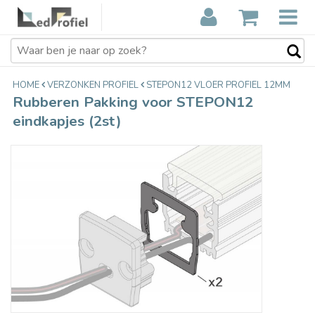
Rubberen Pakking voor STEPON12
€7,40
eindkapjes (2st)
Incl. btw
HOME
VERZONKEN PROFIEL
STEPON12 VLOER PROFIEL 12MM
Rubberen Pakking voor STEPON12
eindkapjes (2st)