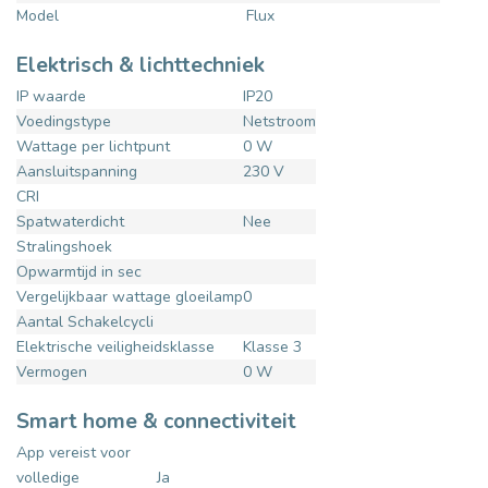
Model
Flux
Elektrisch & lichttechniek
IP waarde
IP20
Voedingstype
Netstroom
Wattage per lichtpunt
0 W
Aansluitspanning
230 V
CRI
Spatwaterdicht
Nee
Stralingshoek
Opwarmtijd in sec
Vergelijkbaar wattage gloeilamp
0
Aantal Schakelcycli
Elektrische veiligheidsklasse
Klasse 3
Vermogen
0 W
Smart home & connectiviteit
App vereist voor
volledige
Ja