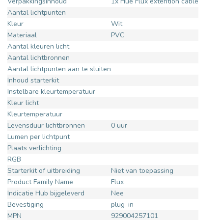
Verpakkingsinhoud
1x Hue Flux extention cable
Aantal lichtpunten
Kleur
Wit
Materiaal
PVC
Aantal kleuren licht
Aantal lichtbronnen
Aantal lichtpunten aan te sluiten
Inhoud starterkit
Instelbare kleurtemperatuur
Kleur licht
Kleurtemperatuur
Levensduur lichtbronnen
0 uur
Lumen per lichtpunt
Plaats verlichting
RGB
Starterkit of uitbreiding
Niet van toepassing
Product Family Name
Flux
Indicatie Hub bijgeleverd
Nee
Bevestiging
plug_in
MPN
929004257101