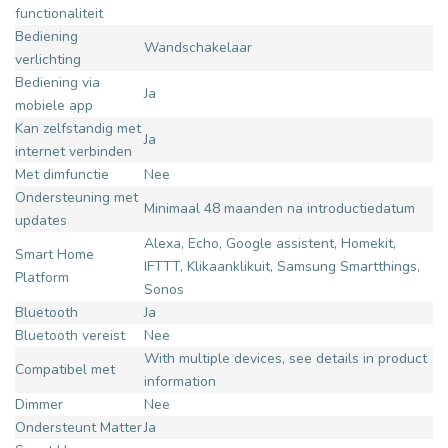
functionaliteit
Bediening
Wandschakelaar
verlichting
Bediening via
Ja
mobiele app
Kan zelfstandig met
Ja
internet verbinden
Met dimfunctie
Nee
Ondersteuning met
Minimaal 48 maanden na introductiedatum
updates
Alexa, Echo, Google assistent, Homekit,
Smart Home
IFTTT, Klikaanklikuit, Samsung Smartthings,
Platform
Sonos
Bluetooth
Ja
Bluetooth vereist
Nee
With multiple devices, see details in product
Compatibel met
information
Dimmer
Nee
Ondersteunt Matter
Ja