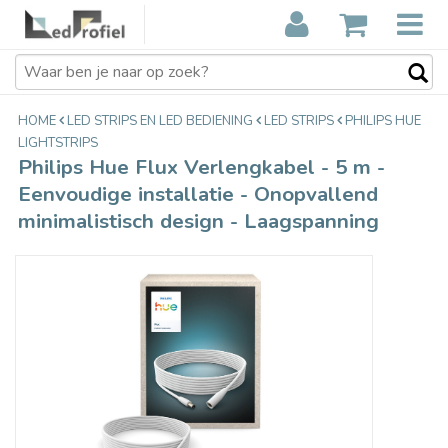
Philips Hue Flux Verlengkabel - 5 m -
€15,99
Eenvoudige installatie - Onopvallend
Incl. btw
minimalistisch design - Laagspanning
HOME
LED STRIPS EN LED BEDIENING
LED STRIPS
PHILIPS HUE
LIGHTSTRIPS
Philips Hue Flux Verlengkabel - 5 m -
Eenvoudige installatie - Onopvallend
minimalistisch design - Laagspanning