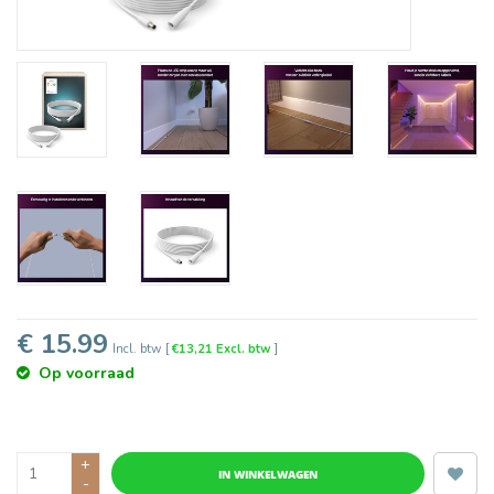
€ 15.99
Incl. btw
[
€13,21 Excl. btw
]
Op voorraad
+
IN WINKELWAGEN
-