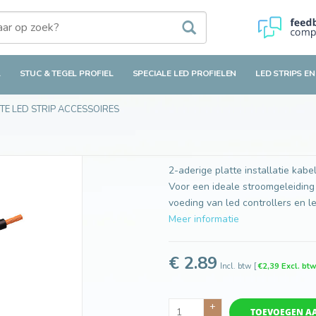
L
STUC & TEGEL PROFIEL
SPECIALE LED PROFIELEN
LED STRIPS EN
TE LED STRIP ACCESSOIRES
2-aderige platte installatie ka
Voor een ideale stroomgeleiding
voeding van led controllers en le
Meer informatie
€ 2.89
Incl. btw
[
€2,39 Excl. bt
+
TOEVOEGEN A