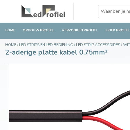
2-aderige platte kabel 0,75mm²
€2,89
Op voorraad
Incl. btw
HOME
OPBOUW PROFIEL
VERZONKEN PROFIEL
HOEK PROFIE
HOME
/
LED STRIPS EN LED BEDIENING
/
LED STRIP ACCESSOIRES
/
WIT
2-aderige platte kabel 0,75mm²