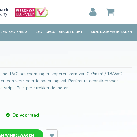
Toevoegen aan winkelwagen
MIJN WINKELWAGEN
0
Artikelen)
 LED BEDIENING
LED - DECO - SMART LIGHT
MONTAGE MATERIALEN
BEKIJKEN
BESTELLEN
bel met PVC bescherming en koperen kern van 0,75mm² / 18AWG.
 en een verminderde spanningsval. Perfect te gebruiken voor
d strips. Prijs per strekkende meter.
Op voorraad
w
]
AN WINKELWAGEN