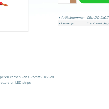
-
• Artikelnummer:
CBL-DC-2x0.7
• Levertijd:
1 a 2 werkdag
 koperen kernen van 0.75mm²/ 18AWG.
ollers en LED strips