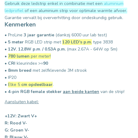
Gebruik deze ledstrip enkel in combinatie met een
aluminium
ledprofiel
of een aluminium strip voor optimale warmte afvoer.
Garantie vervalt bij oververhitting door ondeskundig gebruik.
Kenmerken
• ProLine
3 jaar garantie
(dankzij 6000 uur lab test)
•
5 meter
RGB LED strip met
120 LED's p.m.
type 3838
•
12V
,
12.8W p.m
.
/ 0.53A p.m.
(max 2.67A - 64W op 5m)
•
780 lumen
per meter!
•
CRI
kleurindex >=
90
•
8mm breed
met zelfklevende 3M strook
• IP20
•
Elke 5
cm opdeelbaar
.
•
4-pin RGB female stekker
aan
beide kanten
van de strip!
Aansluiten kabel:
+12V: Zwart V+
R:
Rood
V-
G:
Groen
V-
B: Blauw V-