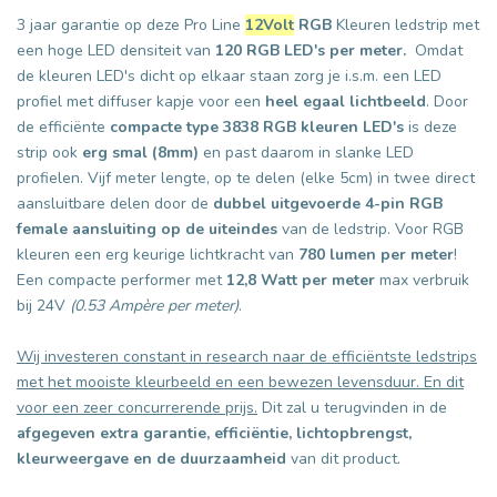
3 jaar garantie op deze Pro Line
12Volt
RGB
Kleuren ledstrip met
een hoge LED densiteit van
120 RGB LED's per meter.
Omdat
de kleuren LED's dicht op elkaar staan zorg je i.s.m. een LED
profiel met diffuser kapje voor een
heel egaal lichtbeeld
. Door
de efficiënte
compacte type 3838
RGB kleuren LED's
is deze
strip ook
erg smal (8mm)
en past daarom in slanke LED
profielen. Vijf meter lengte, op te delen (elke 5cm) in twee direct
aansluitbare delen door de
dubbel uitgevoerde 4-pin RGB
female aansluiting op de uiteindes
van de ledstrip. Voor RGB
kleuren een erg keurige lichtkracht van
780 lumen per meter
!
Een compacte performer met
12,8 Watt per meter
max verbruik
bij 24V
(0.53 Ampère per meter)
.
Wij investeren constant in research naar de efficiëntste ledstrips
met het mooiste kleurbeeld en een bewezen levensduur. En dit
voor een zeer concurrerende prijs.
Dit zal u terugvinden in de
afgegeven extra garantie, efficiëntie, lichtopbrengst,
kleurweergave en de duurzaamheid
van dit product.