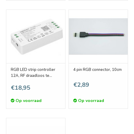
RGB LED strip controller
4 pin RGB connector, 10cm
12A, RF draadloos te
bedienen, zonder
€2,89
€18,95
toebehoren
Op voorraad
Op voorraad