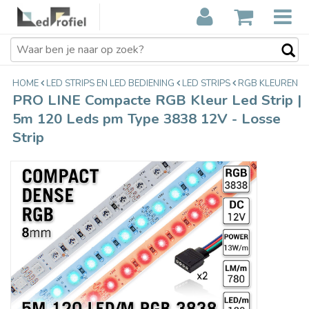
PRO LINE Compacte RGB Kleur Led
€69,90
Strip | 5m 120 Leds pm Type 3838
Incl. btw
12V - Losse Strip
HOME
LED STRIPS EN LED BEDIENING
LED STRIPS
RGB KLEUREN
PRO LINE Compacte RGB Kleur Led Strip |
5m 120 Leds pm Type 3838 12V - Losse
Strip