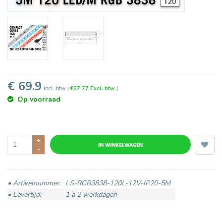
€ 69.9
Incl. btw
[
€57,77 Excl. btw
]
Op voorraad
+
IN WINKELWAGEN
-
• Artikelnummer:
LS-RGB3838-120L-12V-IP20-5M
• Levertijd:
1 a 2 werkdagen