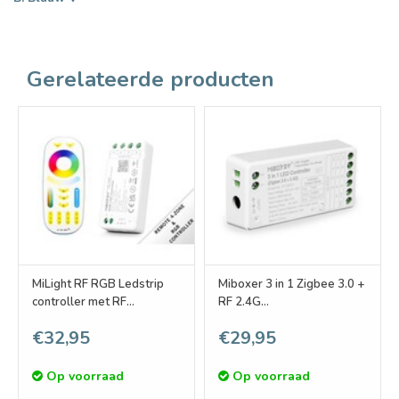
Gerelateerde producten
MiLight RF RGB Ledstrip
Miboxer 3 in 1 Zigbee 3.0 +
controller met RF
RF 2.4G
afstandsbediening 10A
RGB/RGBW/RGB+CCT
€32,95
€29,95
Dimmer Controller
Op voorraad
Op voorraad